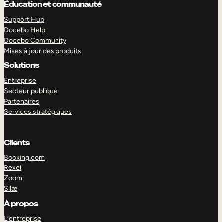
Éducation et communauté
Support Hub
Docebo Help
Docebo Community
Mises à jour des produits
Solutions
Entreprise
Secteur publique
Partenaires
Services stratégiques
Clients
Booking.com
Rexel
EXPLORER
DÉMO
Zoom
Silæ
À propos
L’entreprise