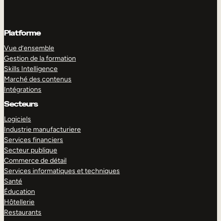
Platforme
Vue d’ensemble
Gestion de la formation
Skills Intelligence
Marché des contenus
Intégrations
Secteurs
Logiciels
Industrie manufacturiere
Services financiers
Secteur publique
Commerce de détail
Services informatiques et techniques
Santé
Éducation
Hôtellerie
Restaurants