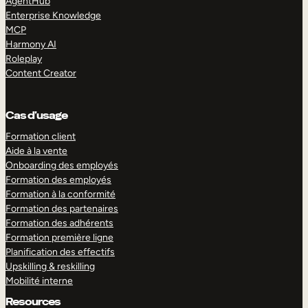
AgentHub
Enterprise Knowledge
MCP
Harmony AI
Roleplay
Content Creator
Cas d’usage
Formation client
Aide à la vente
Onboarding des employés
Formation des employés
Formation à la conformité
Formation des partenaires
Formation des adhérents
Formation première ligne
Planification des effectifs
Upskilling & reskilling
Mobilité interne
Resources