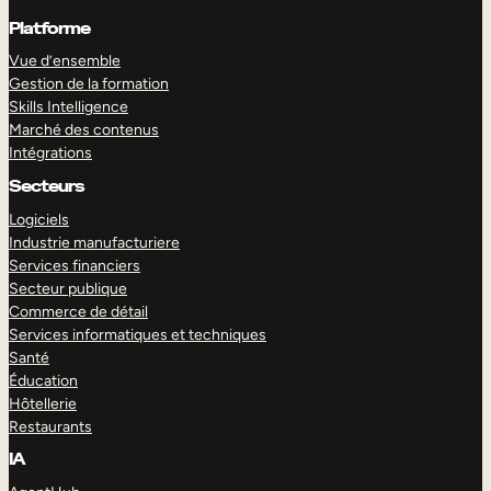
Platforme
Vue d’ensemble
Gestion de la formation
Skills Intelligence
Marché des contenus
Intégrations
Secteurs
Logiciels
Industrie manufacturiere
Services financiers
Secteur publique
Commerce de détail
Services informatiques et techniques
Santé
Éducation
Hôtellerie
Restaurants
IA