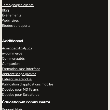
Témoignages clients
Blog
Événements
Webinaires
Études et rapports
Additionnel
Advanced Analytics
e-commerce
Communautés
Companion
Formation sans interface
Apprentissage gamifié
Entreprise étendue
Publication d’applications mobiles
Docebo pour MS Teams
Docebo pour Salesforce
Éducation et communauté
Support Hub