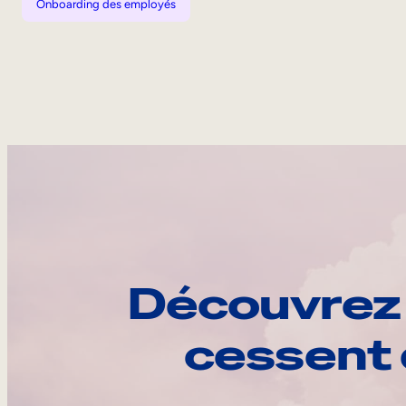
Onboarding des employés
Découvrez 
cessent 