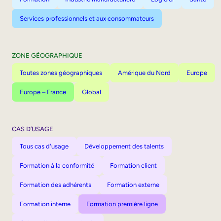
Services professionnels et aux consommateurs
ZONE GÉOGRAPHIQUE
Toutes zones géographiques
Amérique du Nord
Europe
Europe – France
Global
CAS D’USAGE
Tous cas d'usage
Développement des talents
Formation à la conformité
Formation client
Formation des adhérents
Formation externe
Formation interne
Formation première ligne