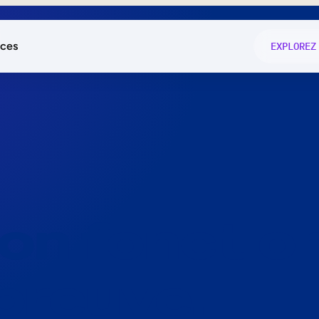
ces
EXPLOREZ
és
on fonctio
té
e
 preuve.