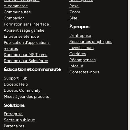
e-commerce
Rexel
Communautés
Zoom
Companion
Silæ
Formation sans interface
À propos
Apprentissage gamifié
L’entreprise
Entreprise étendue
Ressources graphiques
Publication d’applications
Investisseurs
mobiles
Carrières
Docebo pour MS Teams
Récompenses
Docebo pour Salesforce
Infos IA
Éducation et communauté
Contactez-nous
Support Hub
Docebo Help
Docebo Community
Mises à jour des produits
Solutions
Entreprise
Secteur publique
Partenaires