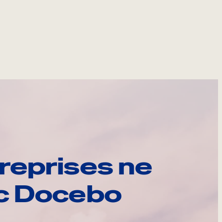
reprises ne
ec Docebo