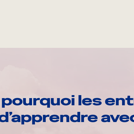
pourquoi les ent
d’apprendre av