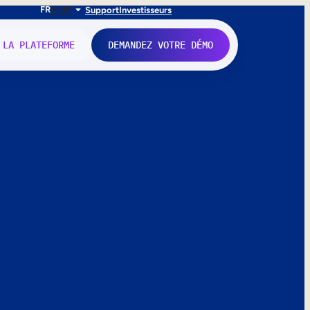
FR
EN
IT
Support
Investisseurs
 LA PLATEFORME
DEMANDEZ VOTRE DÉMO
nne.