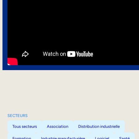
SECTEURS
Tous secteurs
Association
Distribution industrielle
Formation
Industrie manufacturière
Logiciel
Santé