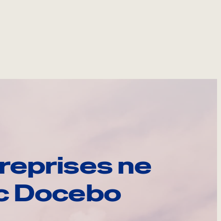
reprises ne
ec Docebo