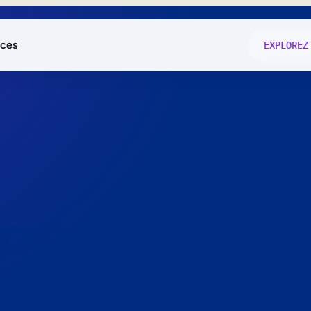
ces
EXPLOREZ
és
on fonctio
té
e
 preuve.