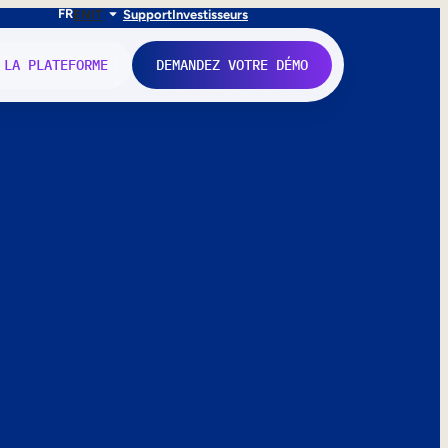
FR
EN
IT
Support
Investisseurs
 LA PLATEFORME
DEMANDEZ VOTRE DÉMO
nne.