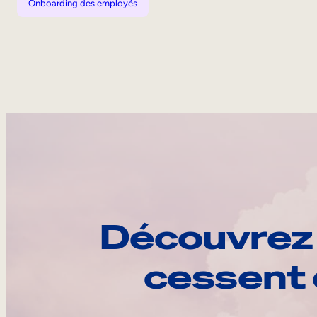
Onboarding des employés
Découvrez 
cessent 