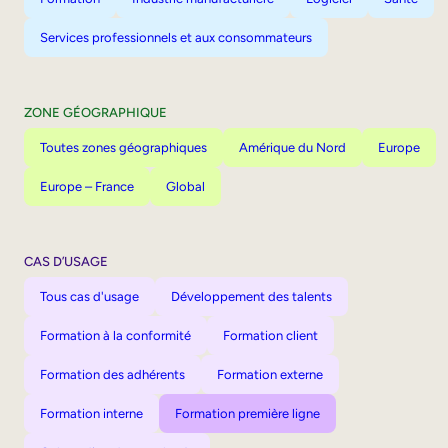
Services professionnels et aux consommateurs
ZONE GÉOGRAPHIQUE
Toutes zones géographiques
Amérique du Nord
Europe
Europe – France
Global
CAS D’USAGE
Tous cas d'usage
Développement des talents
Formation à la conformité
Formation client
Formation des adhérents
Formation externe
Formation interne
Formation première ligne