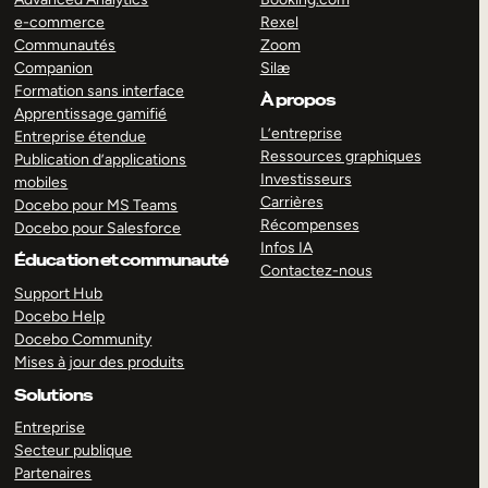
e-commerce
Rexel
Communautés
Zoom
Companion
Silæ
Formation sans interface
À propos
Apprentissage gamifié
L’entreprise
Entreprise étendue
Ressources graphiques
Publication d’applications
Investisseurs
mobiles
Carrières
Docebo pour MS Teams
Récompenses
Docebo pour Salesforce
Infos IA
Éducation et communauté
Contactez-nous
Support Hub
Docebo Help
Docebo Community
Mises à jour des produits
Solutions
Entreprise
Secteur publique
Partenaires