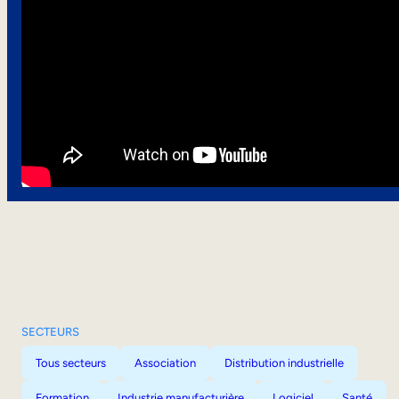
SECTEURS
Tous secteurs
Association
Distribution industrielle
Formation
Industrie manufacturière
Logiciel
Santé