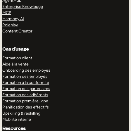
AgentHub
Enterprise Knowledge
MCP
Harmony AI
Roleplay
Content Creator
Cas d’usage
Formation client
Aide à la vente
Onboarding des employés
Formation des employés
Formation à la conformité
Formation des partenaires
Formation des adhérents
Formation première ligne
Planification des effectifs
Upskilling & reskilling
Mobilité interne
Resources