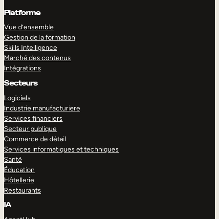
Platforme
Vue d’ensemble
Gestion de la formation
Skills Intelligence
Marché des contenus
Intégrations
Secteurs
Logiciels
Industrie manufacturiere
Services financiers
Secteur publique
Commerce de détail
Services informatiques et techniques
Santé
Éducation
Hôtellerie
Restaurants
IA