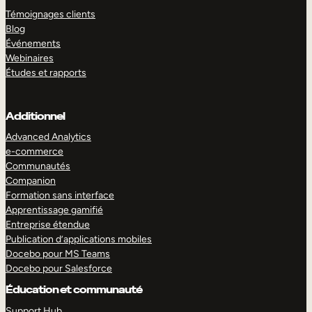
Témoignages clients
Blog
Événements
Webinaires
Études et rapports
Additionnel
Advanced Analytics
e-commerce
Communautés
Companion
Formation sans interface
Apprentissage gamifié
Entreprise étendue
Publication d’applications mobiles
Docebo pour MS Teams
Docebo pour Salesforce
Éducation et communauté
Support Hub