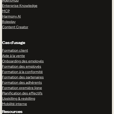
AgentHub
Enterprise Knowledge
MCP
Harmony AI
Roleplay
Content Creator
Cas d’usage
Formation client
Aide à la vente
Onboarding des employés
Formation des employés
Formation à la conformité
Formation des partenaires
Formation des adhérents
Formation première ligne
Planification des effectifs
Upskilling & reskilling
Mobilité interne
Resources