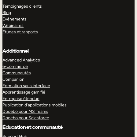
Témoignages clients
Blog
Événements
Webinaires
Études et rapports
Additionnel
Advanced Analytics
e-commerce
Communautés
Companion
Formation sans interface
Apprentissage gamifié
Entreprise étendue
Publication d’applications mobiles
Docebo pour MS Teams
Docebo pour Salesforce
Éducation et communauté
Support Hub