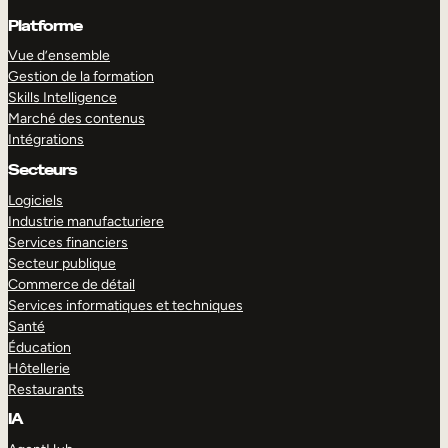
Platforme
Vue d’ensemble
Gestion de la formation
Skills Intelligence
Marché des contenus
Intégrations
Secteurs
Logiciels
Industrie manufacturiere
Services financiers
Secteur publique
Commerce de détail
Services informatiques et techniques
Santé
Éducation
Hôtellerie
Restaurants
IA