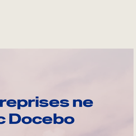
reprises ne
ec Docebo