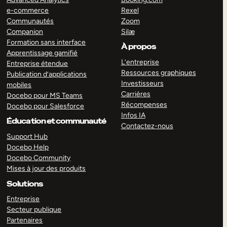
e-commerce
Rexel
Communautés
Zoom
Companion
Silæ
Formation sans interface
À propos
Apprentissage gamifié
L’entreprise
Entreprise étendue
Ressources graphiques
Publication d’applications
Investisseurs
mobiles
Carrières
Docebo pour MS Teams
Récompenses
Docebo pour Salesforce
Infos IA
Éducation et communauté
Contactez-nous
Support Hub
Docebo Help
Docebo Community
Mises à jour des produits
Solutions
Entreprise
Secteur publique
Partenaires