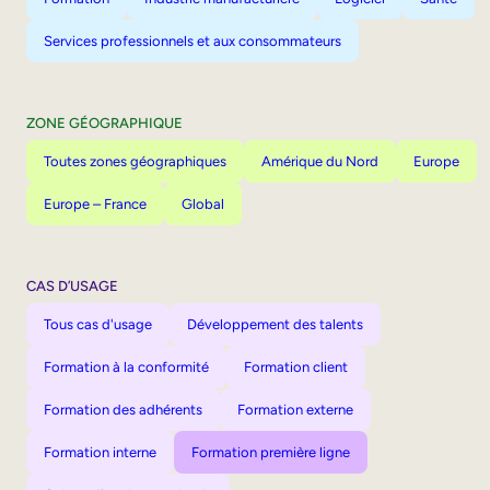
Services professionnels et aux consommateurs
ZONE GÉOGRAPHIQUE
Toutes zones géographiques
Amérique du Nord
Europe
Europe – France
Global
CAS D’USAGE
Tous cas d'usage
Développement des talents
Formation à la conformité
Formation client
Formation des adhérents
Formation externe
Formation interne
Formation première ligne