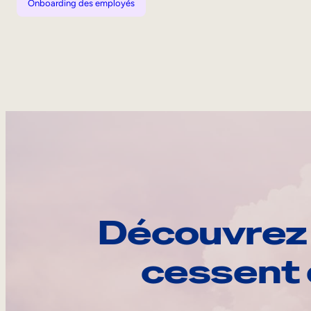
Onboarding des employés
Découvrez 
cessent 