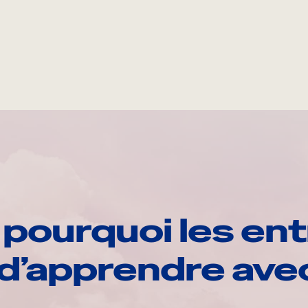
pourquoi les ent
d’apprendre av