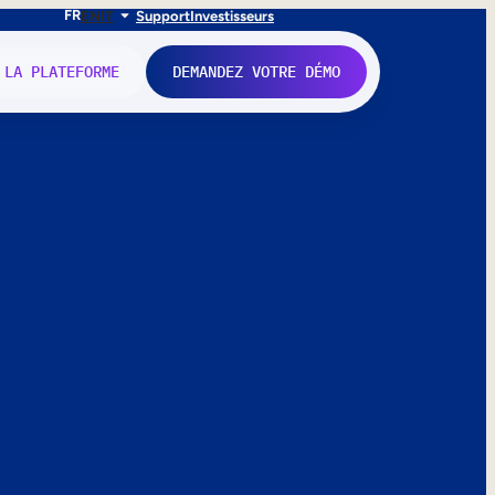
FR
EN
IT
Support
Investisseurs
 LA PLATEFORME
DEMANDEZ VOTRE DÉMO
nne.