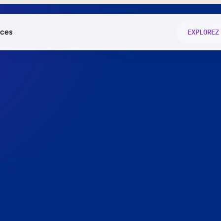
ces
EXPLOREZ
és
on fonctio
té
e
 preuve.