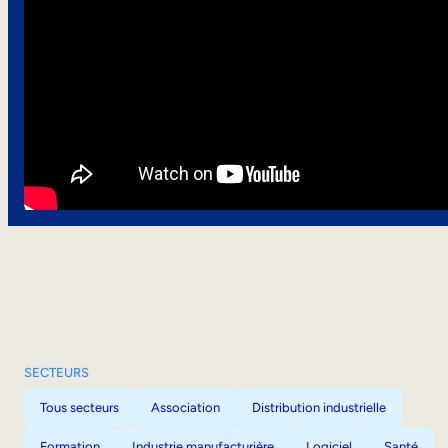
SECTEURS
Tous secteurs
Association
Distribution industrielle
Formation
Industrie manufacturière
Logiciel
Santé