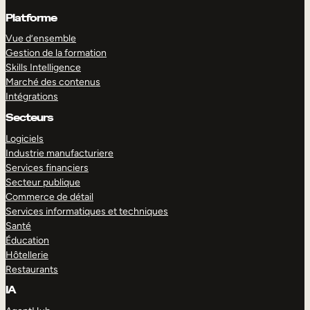
Platforme
Vue d’ensemble
Gestion de la formation
Skills Intelligence
Marché des contenus
Intégrations
Secteurs
Logiciels
Industrie manufacturiere
Services financiers
Secteur publique
Commerce de détail
Services informatiques et techniques
Santé
Éducation
Hôtellerie
Restaurants
IA