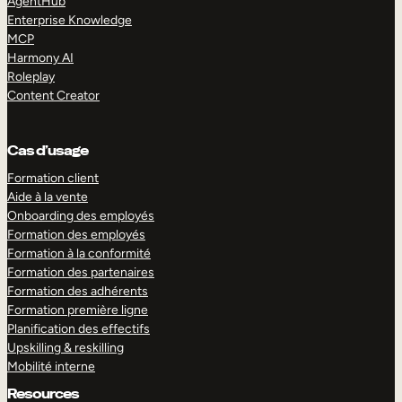
AgentHub
Enterprise Knowledge
MCP
Harmony AI
Roleplay
Content Creator
Cas d’usage
Formation client
Aide à la vente
Onboarding des employés
Formation des employés
Formation à la conformité
Formation des partenaires
Formation des adhérents
Formation première ligne
Planification des effectifs
Upskilling & reskilling
Mobilité interne
Resources