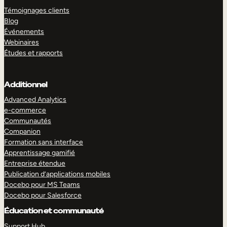
Témoignages clients
Blog
Événements
Webinaires
Études et rapports
Additionnel
Advanced Analytics
e-commerce
Communautés
Companion
Formation sans interface
Apprentissage gamifié
Entreprise étendue
Publication d’applications mobiles
Docebo pour MS Teams
Docebo pour Salesforce
Éducation et communauté
Support Hub