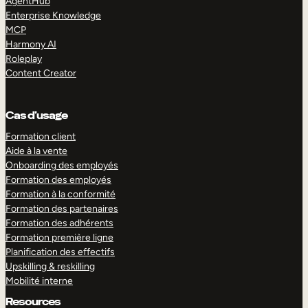
AgentHub
Enterprise Knowledge
MCP
Harmony AI
Roleplay
Content Creator
Cas d’usage
Formation client
Aide à la vente
Onboarding des employés
Formation des employés
Formation à la conformité
Formation des partenaires
Formation des adhérents
Formation première ligne
Planification des effectifs
Upskilling & reskilling
Mobilité interne
Resources