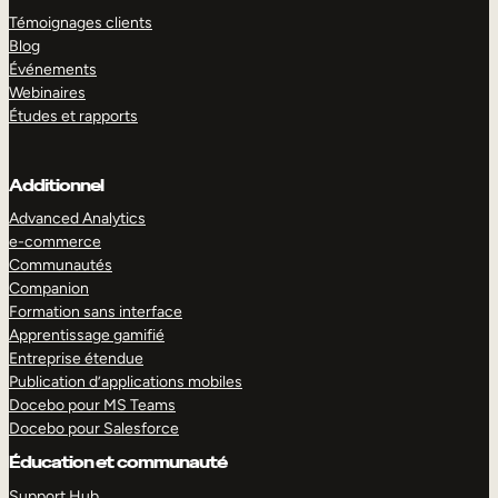
Témoignages clients
Blog
Événements
Webinaires
Études et rapports
Additionnel
Advanced Analytics
e-commerce
Communautés
Companion
Formation sans interface
Apprentissage gamifié
Entreprise étendue
Publication d’applications mobiles
Docebo pour MS Teams
Docebo pour Salesforce
Éducation et communauté
Support Hub