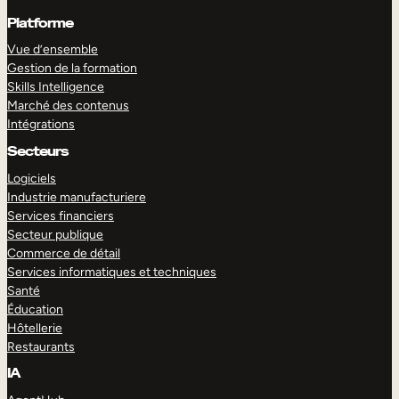
Platforme
Vue d’ensemble
Gestion de la formation
Skills Intelligence
Marché des contenus
Intégrations
Secteurs
Logiciels
Industrie manufacturiere
Services financiers
Secteur publique
Commerce de détail
Services informatiques et techniques
Santé
Éducation
Hôtellerie
Restaurants
IA