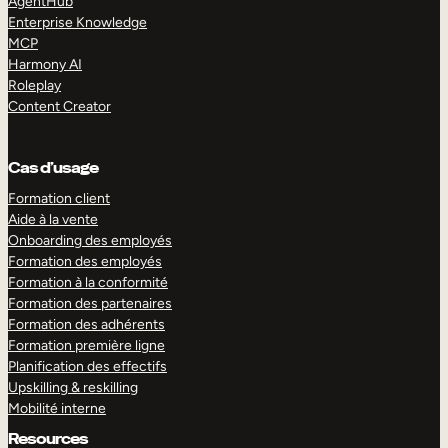
AgentHub
Enterprise Knowledge
MCP
Harmony AI
Roleplay
Content Creator
Cas d’usage
Formation client
Aide à la vente
Onboarding des employés
Formation des employés
Formation à la conformité
Formation des partenaires
Formation des adhérents
Formation première ligne
Planification des effectifs
Upskilling & reskilling
Mobilité interne
Resources