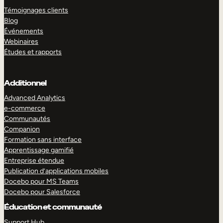
Témoignages clients
Blog
Événements
Webinaires
Études et rapports
Additionnel
Advanced Analytics
e-commerce
Communautés
Companion
Formation sans interface
Apprentissage gamifié
Entreprise étendue
Publication d’applications mobiles
Docebo pour MS Teams
Docebo pour Salesforce
Éducation et communauté
Support Hub