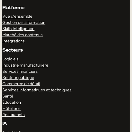
Platforme
Vue d’ensemble
Gestion de la formation
Skills Intelligence
Marché des contenus
Intégrations
Secteurs
Logiciels
Industrie manufacturiere
Services financiers
Secteur publique
Commerce de détail
Services informatiques et techniques
Santé
Éducation
Hôtellerie
Restaurants
IA