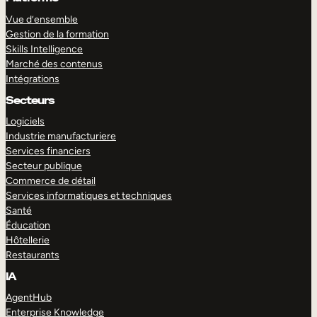
Vue d’ensemble
Gestion de la formation
Skills Intelligence
Marché des contenus
Intégrations
Secteurs
Logiciels
Industrie manufacturiere
Services financiers
Secteur publique
Commerce de détail
Services informatiques et techniques
Santé
Éducation
Hôtellerie
Restaurants
IA
AgentHub
Enterprise Knowledge