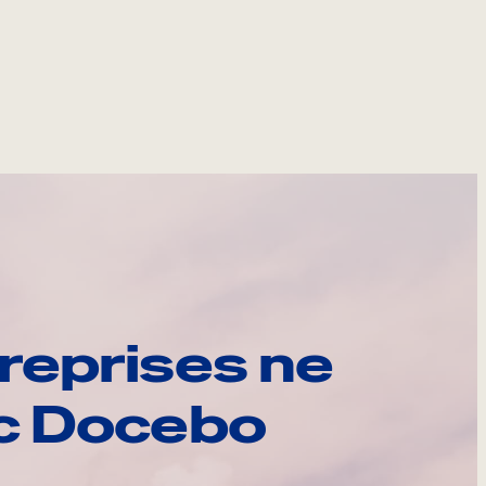
reprises ne
ec Docebo