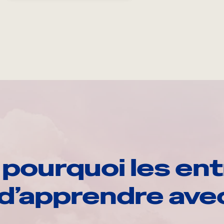
pourquoi les ent
d’apprendre av