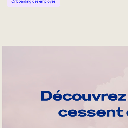
Onboarding des employés
Découvrez 
cessent 