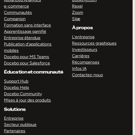
e-commerce
Rexel
Communautés
Zoom
Companion
Silæ
Formation sans interface
À propos
Apprentissage gamifié
L’entreprise
Entreprise étendue
Ressources graphiques
Publication d’applications
Investisseurs
mobiles
Carrières
Docebo pour MS Teams
Récompenses
Docebo pour Salesforce
Infos IA
Éducation et communauté
Contactez-nous
Support Hub
Docebo Help
Docebo Community
Mises à jour des produits
Solutions
Entreprise
Secteur publique
Partenaires