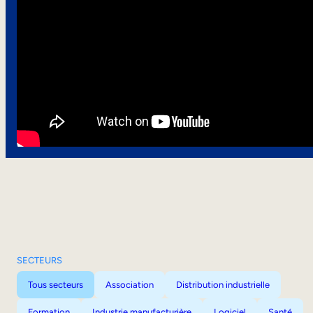
SECTEURS
Tous secteurs
Association
Distribution industrielle
Formation
Industrie manufacturière
Logiciel
Santé