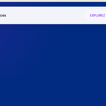
ces
EXPLOREZ
és
on fonctio
té
e
 preuve.