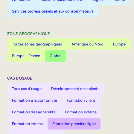
Services professionnels et aux consommateurs
ZONE GÉOGRAPHIQUE
Toutes zones géographiques
Amérique du Nord
Europe
Europe – France
Global
CAS D’USAGE
Tous cas d'usage
Développement des talents
Formation à la conformité
Formation client
Formation des adhérents
Formation externe
Formation interne
Formation première ligne