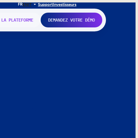
FR
EN
IT
Support
Investisseurs
 LA PLATEFORME
DEMANDEZ VOTRE DÉMO
nne.