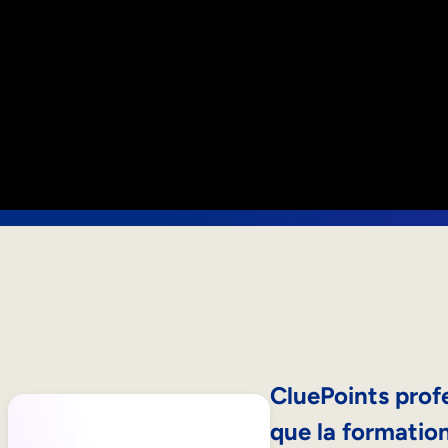
CluePoints profe
que la formation 