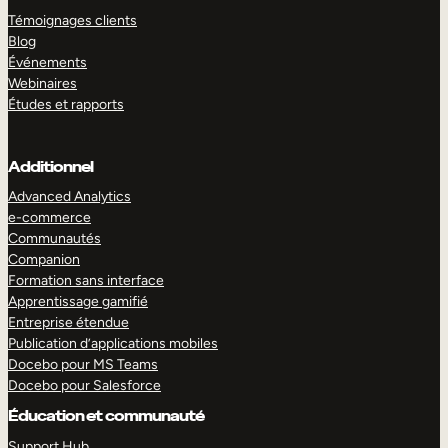
Témoignages clients
Blog
Événements
Webinaires
Études et rapports
Additionnel
Advanced Analytics
e-commerce
Communautés
Companion
Formation sans interface
Apprentissage gamifié
Entreprise étendue
Publication d’applications mobiles
Docebo pour MS Teams
Docebo pour Salesforce
Éducation et communauté
Support Hub