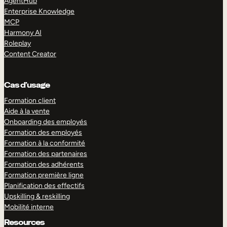
AgentHub
Enterprise Knowledge
MCP
Harmony AI
Roleplay
Content Creator
Cas d’usage
Formation client
Aide à la vente
Onboarding des employés
Formation des employés
Formation à la conformité
Formation des partenaires
Formation des adhérents
Formation première ligne
Planification des effectifs
Upskilling & reskilling
Mobilité interne
Resources