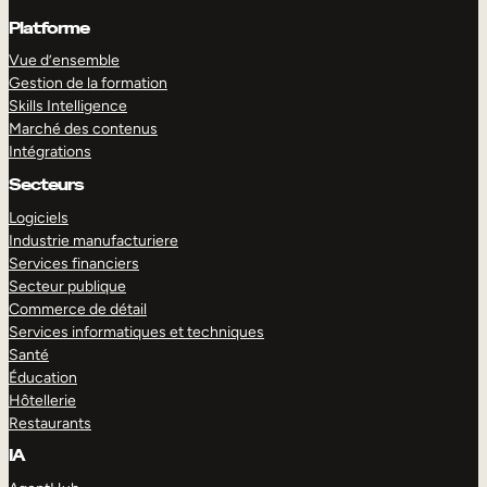
Platforme
Vue d’ensemble
Gestion de la formation
Skills Intelligence
Marché des contenus
Intégrations
Secteurs
Logiciels
Industrie manufacturiere
Services financiers
Secteur publique
Commerce de détail
Services informatiques et techniques
Santé
Éducation
Hôtellerie
Restaurants
IA