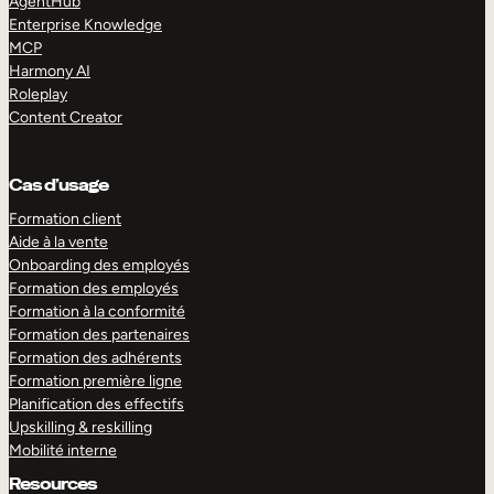
AgentHub
Enterprise Knowledge
MCP
Harmony AI
Roleplay
Content Creator
Cas d’usage
Formation client
Aide à la vente
Onboarding des employés
Formation des employés
Formation à la conformité
Formation des partenaires
Formation des adhérents
Formation première ligne
Planification des effectifs
Upskilling & reskilling
Mobilité interne
Resources