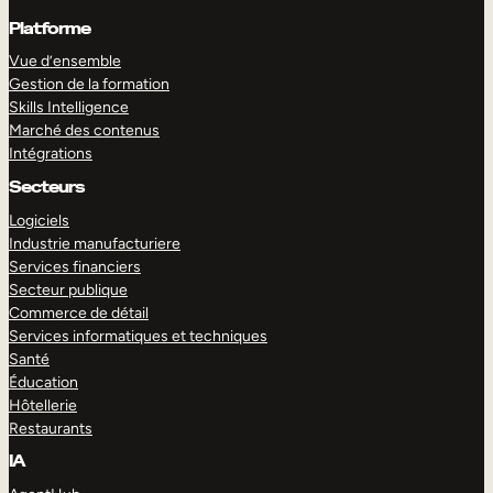
Platforme
Vue d’ensemble
Gestion de la formation
Skills Intelligence
Marché des contenus
Intégrations
Secteurs
Logiciels
Industrie manufacturiere
Services financiers
Secteur publique
Commerce de détail
Services informatiques et techniques
Santé
Éducation
Hôtellerie
Restaurants
IA