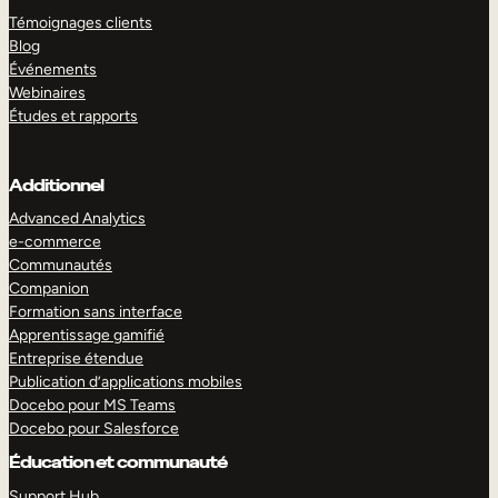
Témoignages clients
Blog
Événements
Webinaires
Études et rapports
Additionnel
Advanced Analytics
e-commerce
Communautés
Companion
Formation sans interface
Apprentissage gamifié
Entreprise étendue
Publication d’applications mobiles
Docebo pour MS Teams
Docebo pour Salesforce
Éducation et communauté
Support Hub