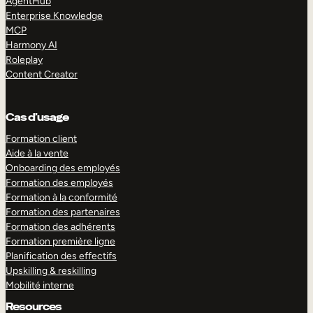
AgentHub
Enterprise Knowledge
MCP
Harmony AI
Roleplay
Content Creator
Cas d’usage
Formation client
Aide à la vente
Onboarding des employés
Formation des employés
Formation à la conformité
Formation des partenaires
Formation des adhérents
Formation première ligne
Planification des effectifs
Upskilling & reskilling
Mobilité interne
Resources