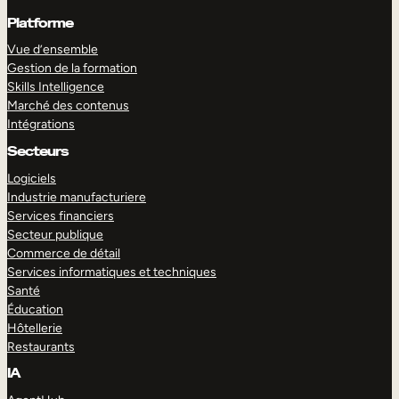
Platforme
Vue d’ensemble
Gestion de la formation
Skills Intelligence
Marché des contenus
Intégrations
Secteurs
Logiciels
Industrie manufacturiere
Services financiers
Secteur publique
Commerce de détail
Services informatiques et techniques
Santé
Éducation
Hôtellerie
Restaurants
IA