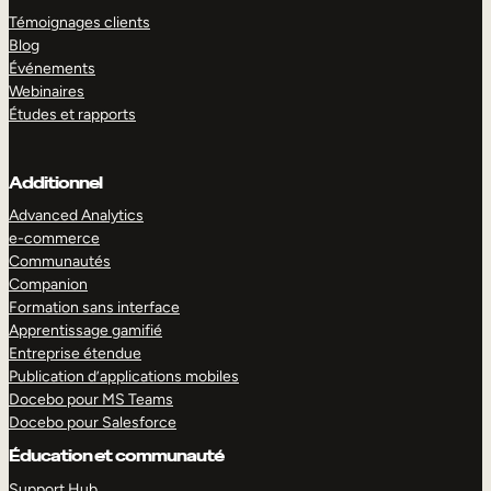
Témoignages clients
Blog
Événements
Webinaires
Études et rapports
Additionnel
Advanced Analytics
e-commerce
Communautés
Companion
Formation sans interface
Apprentissage gamifié
Entreprise étendue
Publication d’applications mobiles
Docebo pour MS Teams
Docebo pour Salesforce
Éducation et communauté
Support Hub