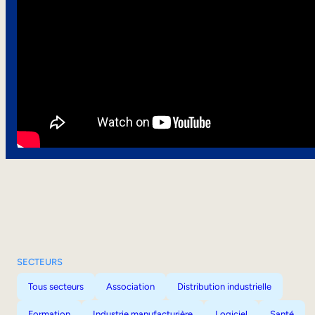
SECTEURS
Tous secteurs
Association
Distribution industrielle
Formation
Industrie manufacturière
Logiciel
Santé