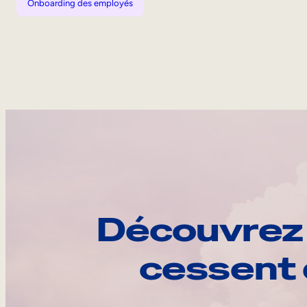
Onboarding des employés
Découvrez 
cessent 