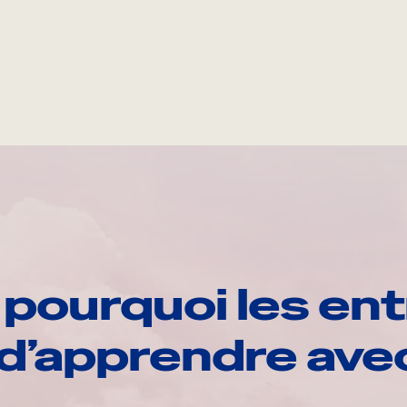
pourquoi les ent
d’apprendre av