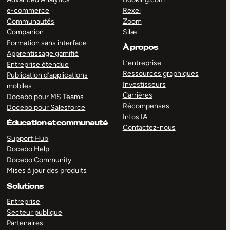
e-commerce
Rexel
Communautés
Zoom
Companion
Silæ
Formation sans interface
À propos
Apprentissage gamifié
L’entreprise
Entreprise étendue
Ressources graphiques
Publication d’applications
Investisseurs
mobiles
Carrières
Docebo pour MS Teams
Récompenses
Docebo pour Salesforce
Infos IA
Éducation et communauté
Contactez-nous
Support Hub
Docebo Help
Docebo Community
Mises à jour des produits
Solutions
Entreprise
Secteur publique
Partenaires