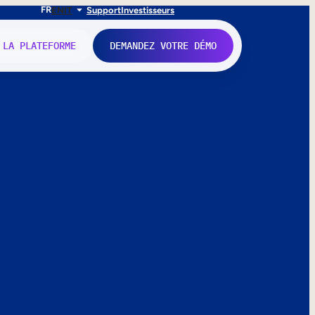
FR
EN
IT
Support
Investisseurs
 LA PLATEFORME
DEMANDEZ VOTRE DÉMO
nne.