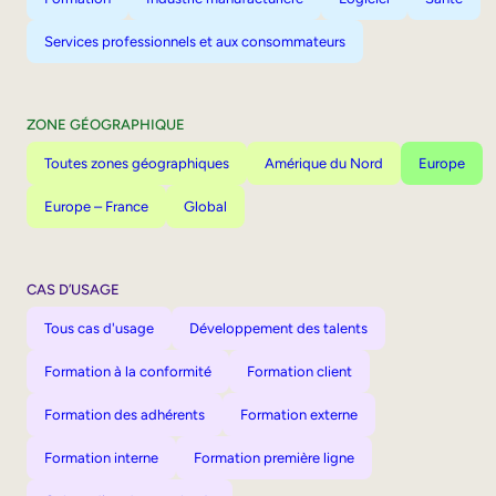
Services professionnels et aux consommateurs
ZONE GÉOGRAPHIQUE
Toutes zones géographiques
Amérique du Nord
Europe
Europe – France
Global
CAS D’USAGE
Tous cas d'usage
Développement des talents
Formation à la conformité
Formation client
Formation des adhérents
Formation externe
Formation interne
Formation première ligne