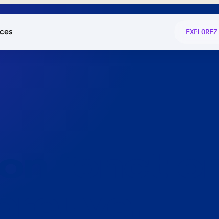
ces
EXPLOREZ
és
on fonctio
té
e
 preuve.