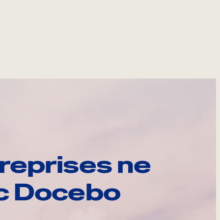
reprises ne
ec Docebo