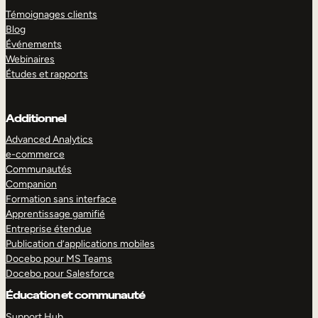
Témoignages clients
Blog
Événements
Webinaires
Études et rapports
Additionnel
Advanced Analytics
e-commerce
Communautés
Companion
Formation sans interface
Apprentissage gamifié
Entreprise étendue
Publication d’applications mobiles
Docebo pour MS Teams
Docebo pour Salesforce
Éducation et communauté
Support Hub