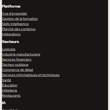
Platforme
Vue d’ensemble
Gestion de la formation
Skills Intelligence
Marché des contenus
Intégrations
Secteurs
Logiciels
Industrie manufacturiere
Services financiers
Secteur publique
Commerce de détail
Services informatiques et techniques
Santé
Éducation
Hôtellerie
Restaurants
IA