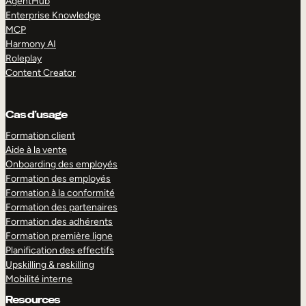
AgentHub
Enterprise Knowledge
MCP
Harmony AI
Roleplay
Content Creator
Cas d’usage
Formation client
Aide à la vente
Onboarding des employés
Formation des employés
Formation à la conformité
Formation des partenaires
Formation des adhérents
Formation première ligne
Planification des effectifs
Upskilling & reskilling
Mobilité interne
Resources