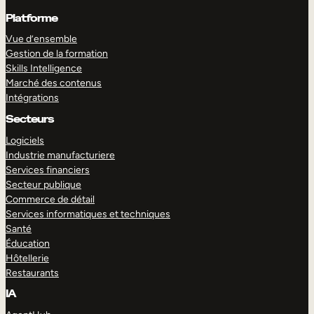
Platforme
Vue d’ensemble
Gestion de la formation
Skills Intelligence
Marché des contenus
Intégrations
Secteurs
Logiciels
Industrie manufacturiere
Services financiers
Secteur publique
Commerce de détail
Services informatiques et techniques
Santé
Éducation
Hôtellerie
Restaurants
IA