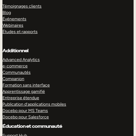
Témoignages clients
Blog
Événements
Webinaires
Études et rapports
Additionnel
Advanced Analytics
e-commerce
Communautés
Companion
Formation sans interface
Apprentissage gamifié
Entreprise étendue
Publication d’applications mobiles
Docebo pour MS Teams
Docebo pour Salesforce
Éducation et communauté
Support Hub