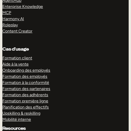
AgentHub
Enterprise Knowledge
MCP
Harmony AI
Roleplay
Content Creator
Cas d’usage
Formation client
Aide à la vente
Onboarding des employés
Formation des employés
Formation à la conformité
Formation des partenaires
Formation des adhérents
Formation première ligne
Planification des effectifs
Upskilling & reskilling
Mobilité interne
Resources