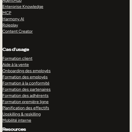
AgentHub
Enterprise Knowledge
MCP
Harmony AI
Roleplay
Content Creator
Cas d’usage
Formation client
Aide à la vente
Onboarding des employés
Formation des employés
Formation à la conformité
Formation des partenaires
Formation des adhérents
Formation première ligne
Planification des effectifs
Upskilling & reskilling
Mobilité interne
Resources