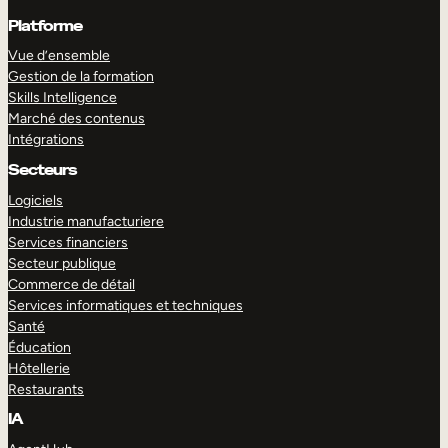
Platforme
Vue d’ensemble
Gestion de la formation
Skills Intelligence
Marché des contenus
Intégrations
Secteurs
Logiciels
Industrie manufacturiere
Services financiers
Secteur publique
Commerce de détail
Services informatiques et techniques
Santé
Éducation
Hôtellerie
Restaurants
IA