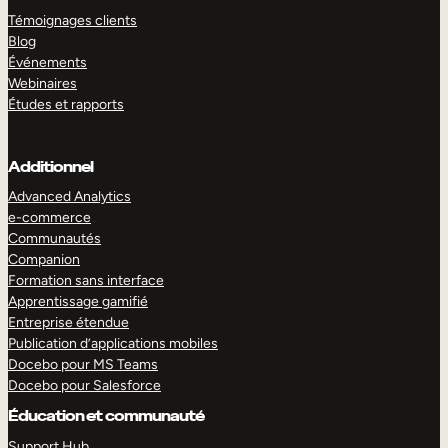
Témoignages clients
Blog
Événements
Webinaires
Études et rapports
Additionnel
Advanced Analytics
e-commerce
Communautés
Companion
Formation sans interface
Apprentissage gamifié
Entreprise étendue
Publication d’applications mobiles
Docebo pour MS Teams
Docebo pour Salesforce
Éducation et communauté
Support Hub