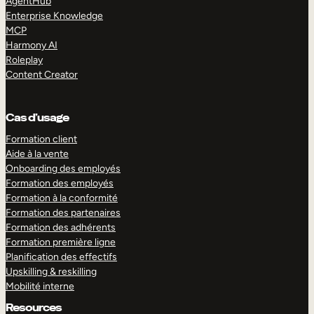
AgentHub
Enterprise Knowledge
MCP
Harmony AI
Roleplay
Content Creator
Cas d’usage
Formation client
Aide à la vente
Onboarding des employés
Formation des employés
Formation à la conformité
Formation des partenaires
Formation des adhérents
Formation première ligne
Planification des effectifs
Upskilling & reskilling
Mobilité interne
Resources