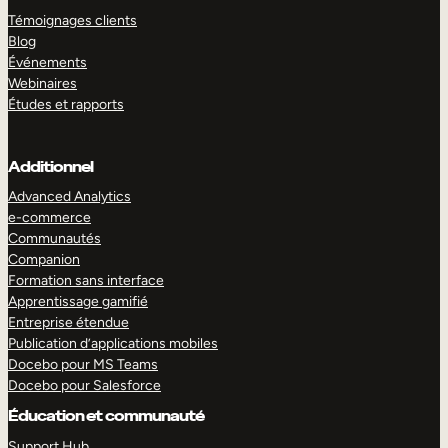
Témoignages clients
Blog
Événements
Webinaires
Études et rapports
Additionnel
Advanced Analytics
e-commerce
Communautés
Companion
Formation sans interface
Apprentissage gamifié
Entreprise étendue
Publication d’applications mobiles
Docebo pour MS Teams
Docebo pour Salesforce
Éducation et communauté
Support Hub