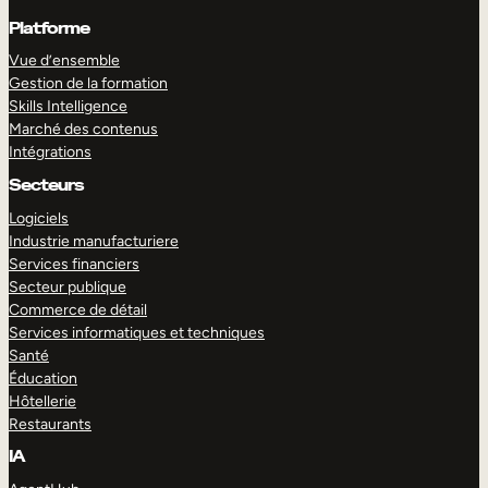
Platforme
Vue d’ensemble
Gestion de la formation
Skills Intelligence
Marché des contenus
Intégrations
Secteurs
Logiciels
Industrie manufacturiere
Services financiers
Secteur publique
Commerce de détail
Services informatiques et techniques
Santé
Éducation
Hôtellerie
Restaurants
IA