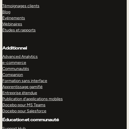
Témoignages clients
Blog
Événements
Webinaires
Études et rapports
Additionnel
Advanced Analytics
e-commerce
Communautés
Companion
Formation sans interface
Apprentissage gamifié
Entreprise étendue
Publication d’applications mobiles
Docebo pour MS Teams
Docebo pour Salesforce
Éducation et communauté
Support Hub