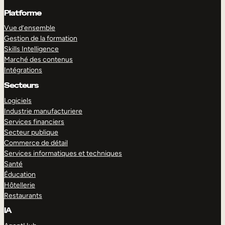
Platforme
Vue d’ensemble
Gestion de la formation
Skills Intelligence
Marché des contenus
Intégrations
Secteurs
Logiciels
Industrie manufacturiere
Services financiers
Secteur publique
Commerce de détail
Services informatiques et techniques
Santé
Éducation
Hôtellerie
Restaurants
IA