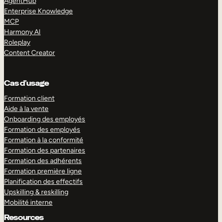
AgentHub
Enterprise Knowledge
MCP
Harmony AI
Roleplay
Content Creator
Cas d’usage
Formation client
Aide à la vente
Onboarding des employés
Formation des employés
Formation à la conformité
Formation des partenaires
Formation des adhérents
Formation première ligne
Planification des effectifs
Upskilling & reskilling
Mobilité interne
Resources