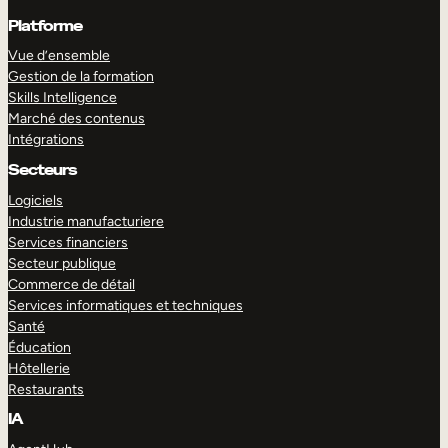
Platforme
Vue d’ensemble
Gestion de la formation
Skills Intelligence
Marché des contenus
Intégrations
Secteurs
Logiciels
Industrie manufacturiere
Services financiers
Secteur publique
Commerce de détail
Services informatiques et techniques
Santé
Éducation
Hôtellerie
Restaurants
IA