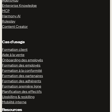
AgentHub
Enterprise Knowledge
MCP
Harmony AI
Roleplay
Content Creator
Cas d’usage
Formation client
Aide à la vente
Onboarding des employés
Formation des employés
Formation à la conformité
Formation des partenaires
Formation des adhérents
Formation première ligne
Planification des effectifs
Upskilling & reskilling
Mobilité interne
Resources