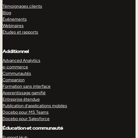
Témoignages clients
Blog
Événements
Webinaires
Études et rapports
Additionnel
Advanced Analytics
e-commerce
Communautés
Companion
Formation sans interface
Apprentissage gamifié
Entreprise étendue
Publication d’applications mobiles
Docebo pour MS Teams
Docebo pour Salesforce
Éducation et communauté
Support Hub