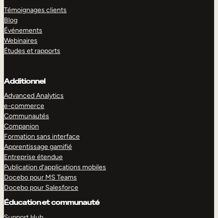
Témoignages clients
Blog
Événements
Webinaires
Études et rapports
Additionnel
Advanced Analytics
e-commerce
Communautés
Companion
Formation sans interface
Apprentissage gamifié
Entreprise étendue
Publication d’applications mobiles
Docebo pour MS Teams
Docebo pour Salesforce
Éducation et communauté
Support Hub