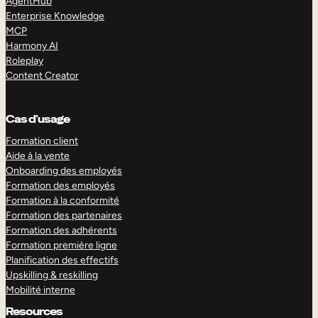
AgentHub
Enterprise Knowledge
MCP
Harmony AI
Roleplay
Content Creator
Cas d’usage
Formation client
Aide à la vente
Onboarding des employés
Formation des employés
Formation à la conformité
Formation des partenaires
Formation des adhérents
Formation première ligne
Planification des effectifs
Upskilling & reskilling
Mobilité interne
Resources