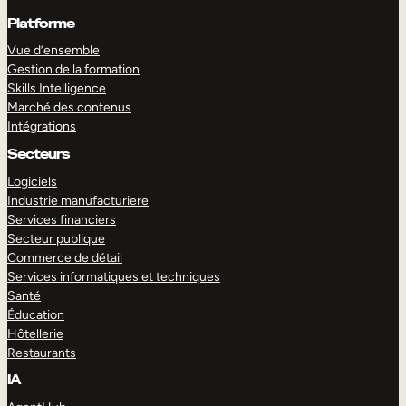
Platforme
Vue d’ensemble
Gestion de la formation
Skills Intelligence
Marché des contenus
Intégrations
Secteurs
Logiciels
Industrie manufacturiere
Services financiers
Secteur publique
Commerce de détail
Services informatiques et techniques
Santé
Éducation
Hôtellerie
Restaurants
IA