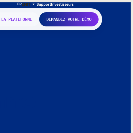
FR
EN
IT
Support
Investisseurs
 LA PLATEFORME
DEMANDEZ VOTRE DÉMO
nne.