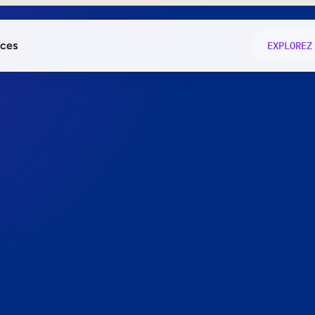
ces
EXPLOREZ
és
on fonctio
té
e
 preuve.