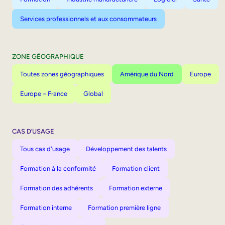
Services professionnels et aux consommateurs
ZONE GÉOGRAPHIQUE
Toutes zones géographiques
Amérique du Nord
Europe
Europe – France
Global
CAS D’USAGE
Tous cas d'usage
Développement des talents
Formation à la conformité
Formation client
Formation des adhérents
Formation externe
Formation interne
Formation première ligne