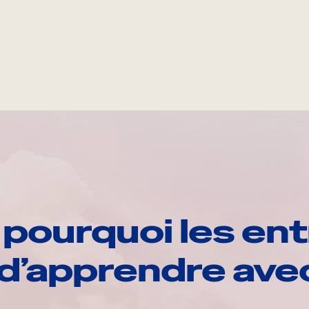
pourquoi les ent
d’apprendre av