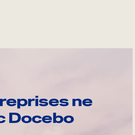
reprises ne
ec Docebo