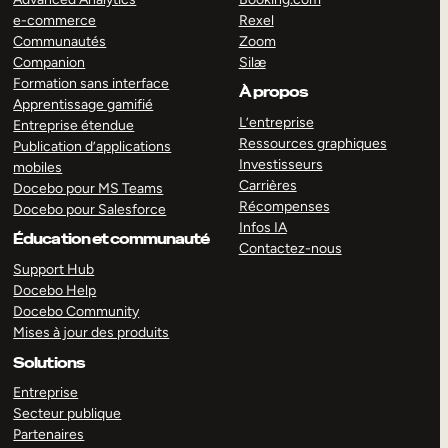
e-commerce
Rexel
Communautés
Zoom
Companion
Silæ
Formation sans interface
À propos
Apprentissage gamifié
L’entreprise
Entreprise étendue
Ressources graphiques
Publication d’applications
Investisseurs
mobiles
Carrières
Docebo pour MS Teams
Récompenses
Docebo pour Salesforce
Infos IA
Éducation et communauté
Contactez-nous
Support Hub
Docebo Help
Docebo Community
Mises à jour des produits
Solutions
Entreprise
Secteur publique
Partenaires