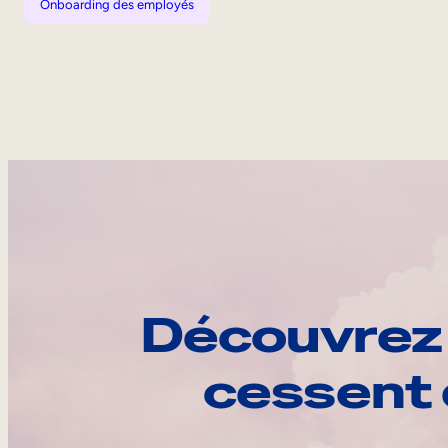
Onboarding des employés
Découvrez 
cessent 