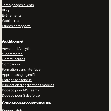
Témoignages clients
Blog
Événements
Webinaires
Études et rapports
Additionnel
Advanced Analytics
e-commerce
Communautés
Companion
Formation sans interface
Apprentissage gamifié
Entreprise étendue
Publication d’applications mobiles
Docebo pour MS Teams
Docebo pour Salesforce
Éducation et communauté
Support Hub