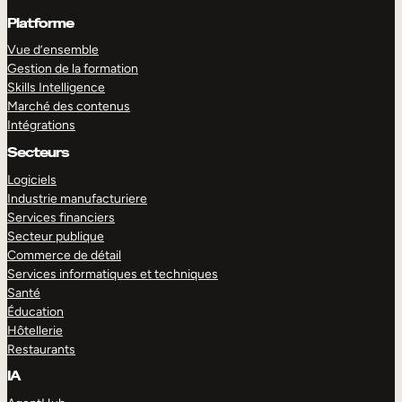
Platforme
Vue d’ensemble
Gestion de la formation
Skills Intelligence
Marché des contenus
Intégrations
Secteurs
Logiciels
Industrie manufacturiere
Services financiers
Secteur publique
Commerce de détail
Services informatiques et techniques
Santé
Éducation
Hôtellerie
Restaurants
IA