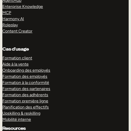
AgentHub
Enterprise Knowledge
MCP
Harmony AI
Roleplay
Content Creator
Cas d’usage
Formation client
Aide à la vente
Onboarding des employés
Formation des employés
Formation à la conformité
Formation des partenaires
Formation des adhérents
Formation première ligne
Planification des effectifs
Upskilling & reskilling
Mobilité interne
Resources