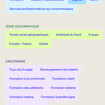
Services professionnels et aux consommateurs
ZONE GÉOGRAPHIQUE
Toutes zones géographiques
Amérique du Nord
Europe
Europe – France
Global
CAS D’USAGE
Tous cas d'usage
Développement des talents
Formation à la conformité
Formation client
Formation des adhérents
Formation externe
Formation interne
Formation première ligne