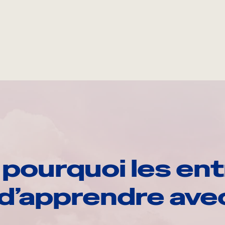
pourquoi les ent
d’apprendre av