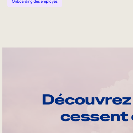
Onboarding des employés
Découvrez 
cessent 