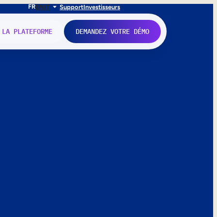
FR
EN
IT
Support
Investisseurs
 LA PLATEFORME
DEMANDEZ VOTRE DÉMO
nne.