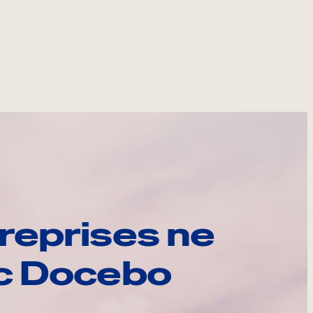
reprises ne
ec Docebo