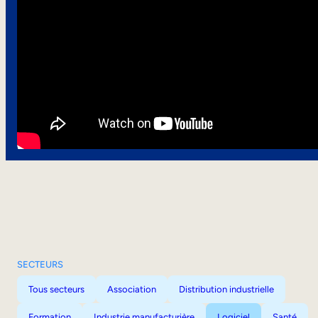
SECTEURS
Tous secteurs
Association
Distribution industrielle
Formation
Industrie manufacturière
Logiciel
Santé