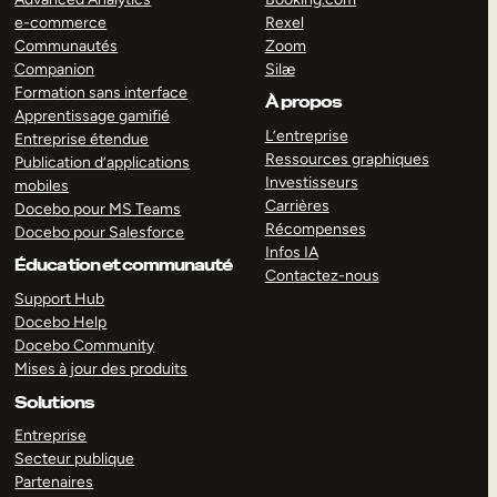
e-commerce
Rexel
Communautés
Zoom
Companion
Silæ
Formation sans interface
À propos
Apprentissage gamifié
L’entreprise
Entreprise étendue
Ressources graphiques
Publication d’applications
Investisseurs
mobiles
Carrières
Docebo pour MS Teams
Récompenses
Docebo pour Salesforce
Infos IA
Éducation et communauté
Contactez-nous
Support Hub
Docebo Help
Docebo Community
Mises à jour des produits
Solutions
Entreprise
Secteur publique
Partenaires