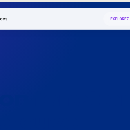
ces
EXPLOREZ
és
on fonctio
té
e
 preuve.