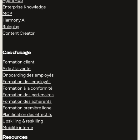
AgentHub
Enterprise Knowledge
MCP
Harmony AI
Roleplay
Content Creator
Cas d’usage
Formation client
Aide à la vente
Onboarding des employés
Formation des employés
Formation à la conformité
Formation des partenaires
Formation des adhérents
Formation première ligne
Planification des effectifs
Upskilling & reskilling
Mobilité interne
Resources