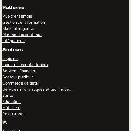
Platforme
Vue d’ensemble
Gestion de la formation
Skills Intelligence
Marché des contenus
Intégrations
Secteurs
Logiciels
Industrie manufacturiere
Services financiers
Secteur publique
Commerce de détail
Services informatiques et techniques
Santé
Éducation
Hôtellerie
Restaurants
IA