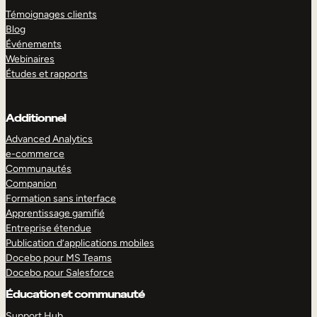
Témoignages clients
Blog
Événements
Webinaires
Études et rapports
Additionnel
Advanced Analytics
e-commerce
Communautés
Companion
Formation sans interface
Apprentissage gamifié
Entreprise étendue
Publication d’applications mobiles
Docebo pour MS Teams
Docebo pour Salesforce
Éducation et communauté
Support Hub