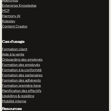
AgentHub
Enterprise Knowledge
MCP
Harmony AI
Roleplay
Content Creator
Cas d’usage
Formation client
Aide à la vente
Onboarding des employés
Formation des employés
Formation à la conformité
Formation des partenaires
Formation des adhérents
Formation première ligne
Planification des effectifs
Upskilling & reskilling
Mobilité interne
Resources