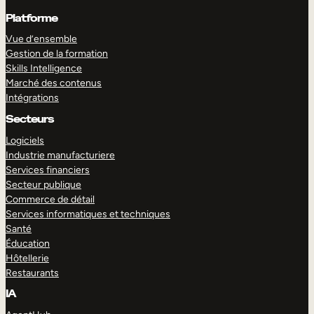
Platforme
Vue d’ensemble
Gestion de la formation
Skills Intelligence
Marché des contenus
Intégrations
Secteurs
Logiciels
Industrie manufacturiere
Services financiers
Secteur publique
Commerce de détail
Services informatiques et techniques
Santé
Éducation
Hôtellerie
Restaurants
IA