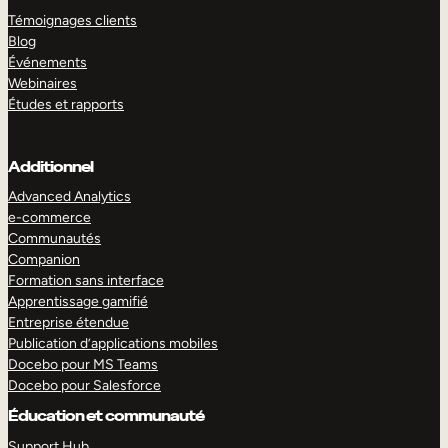
Témoignages clients
Blog
Événements
Webinaires
Études et rapports
Additionnel
Advanced Analytics
e-commerce
Communautés
Companion
Formation sans interface
Apprentissage gamifié
Entreprise étendue
Publication d’applications mobiles
Docebo pour MS Teams
Docebo pour Salesforce
Éducation et communauté
Support Hub