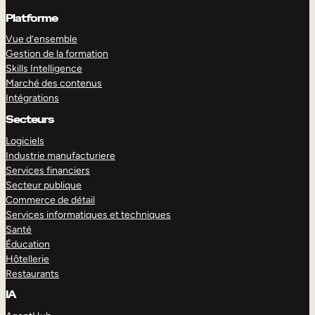
Platforme
Vue d’ensemble
Gestion de la formation
Skills Intelligence
Marché des contenus
Intégrations
Secteurs
Logiciels
Industrie manufacturiere
Services financiers
Secteur publique
Commerce de détail
Services informatiques et techniques
Santé
Éducation
Hôtellerie
Restaurants
IA