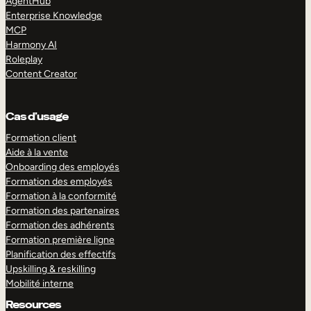
AgentHub
Enterprise Knowledge
MCP
Harmony AI
Roleplay
Content Creator
Cas d’usage
Formation client
Aide à la vente
Onboarding des employés
Formation des employés
Formation à la conformité
Formation des partenaires
Formation des adhérents
Formation première ligne
Planification des effectifs
Upskilling & reskilling
Mobilité interne
Resources