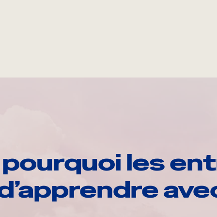
pourquoi les ent
d’apprendre av