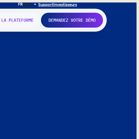
FR
EN
IT
Support
Investisseurs
 LA PLATEFORME
DEMANDEZ VOTRE DÉMO
nne.