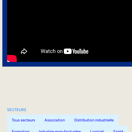
SECTEURS
Tous secteurs
Association
Distribution industrielle
Formation
Industrie manufacturière
Logiciel
Santé