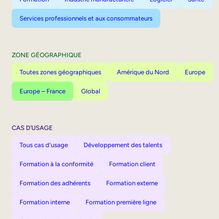
Services professionnels et aux consommateurs
ZONE GÉOGRAPHIQUE
Toutes zones géographiques
Amérique du Nord
Europe
Europe – France
Global
CAS D’USAGE
Tous cas d'usage
Développement des talents
Formation à la conformité
Formation client
Formation des adhérents
Formation externe
Formation interne
Formation première ligne