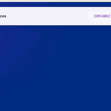
ces
EXPLOREZ
és
on fonctio
té
e
 preuve.