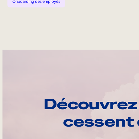
Onboarding des employés
Découvrez 
cessent 