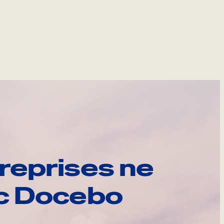
reprises ne
ec Docebo