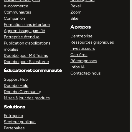
e-commerce
Rexel
Communautés
Zoom
Companion
Silæ
Formation sans interface
À propos
Apprentissage gamifié
L’entreprise
Entreprise étendue
Ressources graphiques
Publication d’applications
Investisseurs
mobiles
Carrières
Docebo pour MS Teams
Récompenses
Docebo pour Salesforce
Infos IA
Éducation et communauté
Contactez-nous
Support Hub
Docebo Help
Docebo Community
Mises à jour des produits
Solutions
Entreprise
Secteur publique
Partenaires