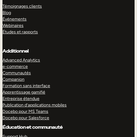
Témoignages clients
Blog
Événements
Webinaires
Études et rapports
Additionnel
Advanced Analytics
e-commerce
Communautés
Companion
Formation sans interface
Apprentissage gamifié
Entreprise étendue
Publication d’applications mobiles
Docebo pour MS Teams
Docebo pour Salesforce
Éducation et communauté
Support Hub