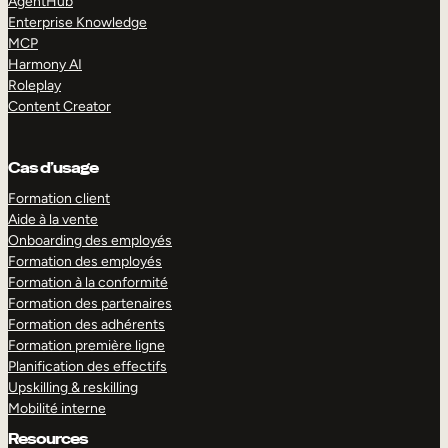
AgentHub
Enterprise Knowledge
MCP
Harmony AI
Roleplay
Content Creator
Cas d’usage
Formation client
Aide à la vente
Onboarding des employés
Formation des employés
Formation à la conformité
Formation des partenaires
Formation des adhérents
Formation première ligne
Planification des effectifs
Upskilling & reskilling
Mobilité interne
Resources