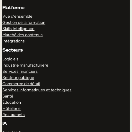
Platforme
Vue d’ensemble
Gestion de la formation
Skills Intelligence
Marché des contenus
Intégrations
Secteurs
Logiciels
Industrie manufacturiere
Services financiers
Secteur publique
Commerce de détail
Services informatiques et techniques
Santé
Éducation
Hôtellerie
Restaurants
IA