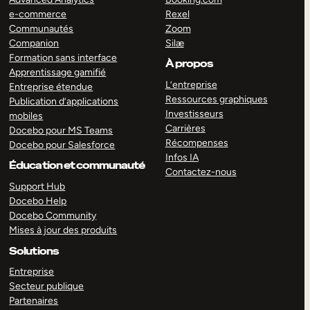
e-commerce
Rexel
Communautés
Zoom
Companion
Silæ
Formation sans interface
À propos
Apprentissage gamifié
L’entreprise
Entreprise étendue
Ressources graphiques
Publication d’applications
Investisseurs
mobiles
Carrières
Docebo pour MS Teams
Récompenses
Docebo pour Salesforce
Infos IA
Éducation et communauté
Contactez-nous
Support Hub
Docebo Help
Docebo Community
Mises à jour des produits
Solutions
Entreprise
Secteur publique
Partenaires