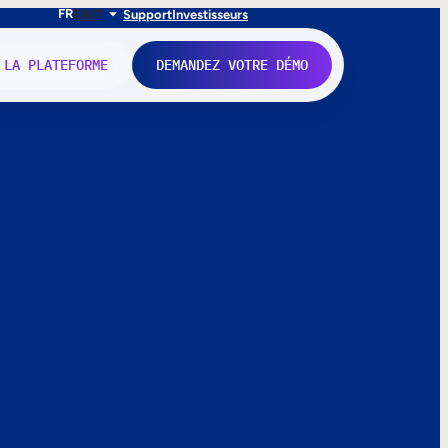
FR
EN
IT
Support
Investisseurs
 LA PLATEFORME
DEMANDEZ VOTRE DÉMO
nne.