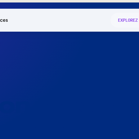
ces
EXPLOREZ
és
on fonctio
té
e
 preuve.