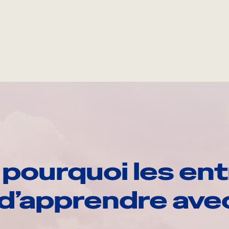
pourquoi les ent
d’apprendre av