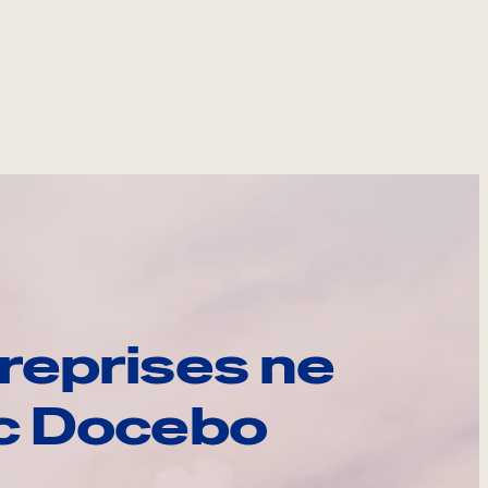
reprises ne
ec Docebo