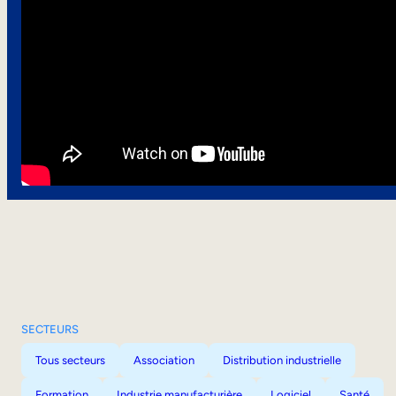
SECTEURS
Tous secteurs
Association
Distribution industrielle
Formation
Industrie manufacturière
Logiciel
Santé