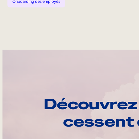
Onboarding des employés
Découvrez 
cessent 