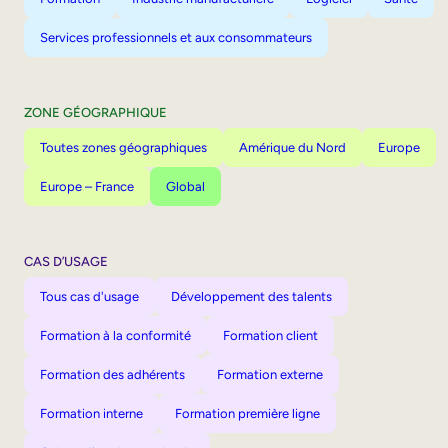
Services professionnels et aux consommateurs
ZONE GÉOGRAPHIQUE
Toutes zones géographiques
Amérique du Nord
Europe
Europe – France
Global
CAS D’USAGE
Tous cas d'usage
Développement des talents
Formation à la conformité
Formation client
Formation des adhérents
Formation externe
Formation interne
Formation première ligne