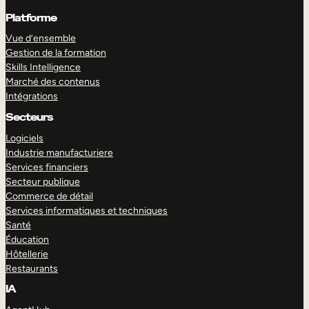
Platforme
Vue d’ensemble
Gestion de la formation
Skills Intelligence
Marché des contenus
Intégrations
Secteurs
Logiciels
Industrie manufacturiere
Services financiers
Secteur publique
Commerce de détail
Services informatiques et techniques
Santé
Éducation
Hôtellerie
Restaurants
IA