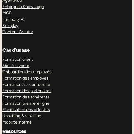
AgentHub
Enterprise Knowledge
MCP
Harmony AI
Roleplay
Content Creator
Cas d’usage
Formation client
Aide à la vente
Onboarding des employés
Formation des employés
Formation à la conformité
Formation des partenaires
Formation des adhérents
Formation première ligne
Planification des effectifs
Upskilling & reskilling
Mobilité interne
Resources