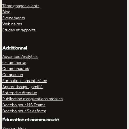
Témoignages clients
Blog
Événements
Webinaires
Études et rapports
Additionnel
Advanced Analytics
e-commerce
Communautés
Companion
Formation sans interface
Apprentissage gamifié
Entreprise étendue
Publication d’applications mobiles
Docebo pour MS Teams
Docebo pour Salesforce
Éducation et communauté
Support Hub