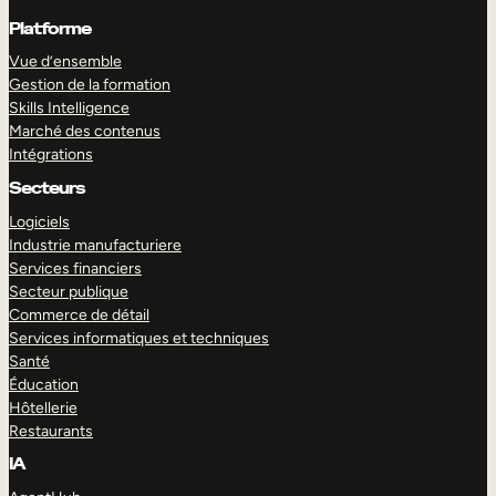
Platforme
Vue d’ensemble
Gestion de la formation
Skills Intelligence
Marché des contenus
Intégrations
Secteurs
Logiciels
Industrie manufacturiere
Services financiers
Secteur publique
Commerce de détail
Services informatiques et techniques
Santé
Éducation
Hôtellerie
Restaurants
IA