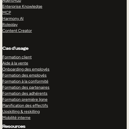
AgentHub
Enterprise Knowledge
MCP
Harmony AI
Roleplay
Content Creator
Cas d’usage
Formation client
Aide à la vente
Onboarding des employés
Formation des employés
Formation à la conformité
Formation des partenaires
Formation des adhérents
Formation première ligne
Planification des effectifs
Upskilling & reskilling
Mobilité interne
Resources