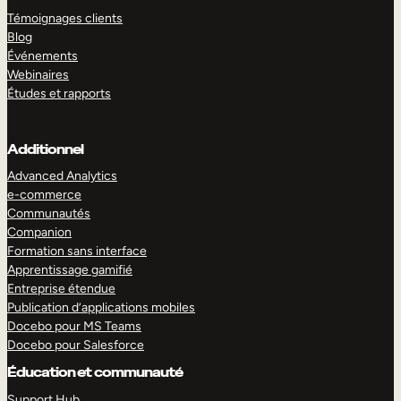
Témoignages clients
Blog
Événements
Webinaires
Études et rapports
Additionnel
Advanced Analytics
e-commerce
Communautés
Companion
Formation sans interface
Apprentissage gamifié
Entreprise étendue
Publication d’applications mobiles
Docebo pour MS Teams
Docebo pour Salesforce
Éducation et communauté
Support Hub