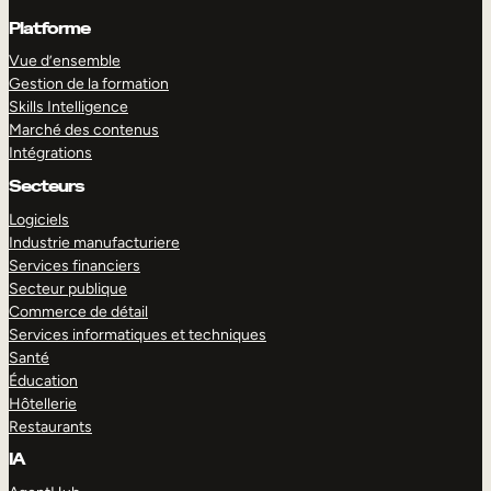
Platforme
Vue d’ensemble
Gestion de la formation
Skills Intelligence
Marché des contenus
Intégrations
Secteurs
Logiciels
Industrie manufacturiere
Services financiers
Secteur publique
Commerce de détail
Services informatiques et techniques
Santé
Éducation
Hôtellerie
Restaurants
IA