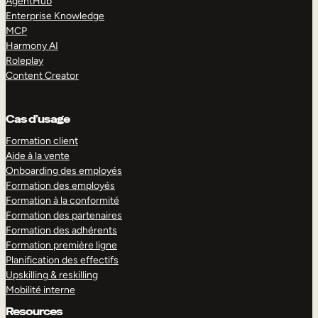
AgentHub
Enterprise Knowledge
MCP
Harmony AI
Roleplay
Content Creator
Cas d’usage
Formation client
Aide à la vente
Onboarding des employés
Formation des employés
Formation à la conformité
Formation des partenaires
Formation des adhérents
Formation première ligne
Planification des effectifs
Upskilling & reskilling
Mobilité interne
Resources