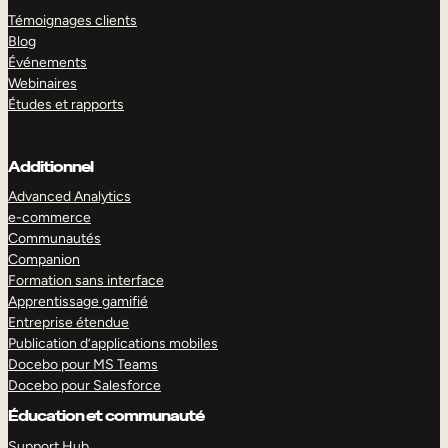
Témoignages clients
Blog
Événements
Webinaires
Études et rapports
Additionnel
Advanced Analytics
e-commerce
Communautés
Companion
Formation sans interface
Apprentissage gamifié
Entreprise étendue
Publication d’applications mobiles
Docebo pour MS Teams
Docebo pour Salesforce
Éducation et communauté
Support Hub