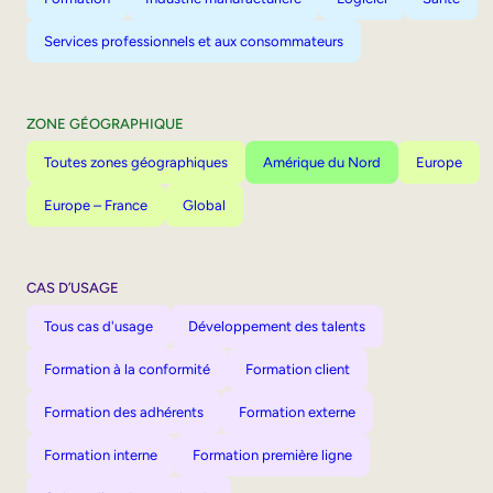
Services professionnels et aux consommateurs
ZONE GÉOGRAPHIQUE
Toutes zones géographiques
Amérique du Nord
Europe
Europe – France
Global
CAS D’USAGE
Tous cas d'usage
Développement des talents
Formation à la conformité
Formation client
Formation des adhérents
Formation externe
Formation interne
Formation première ligne