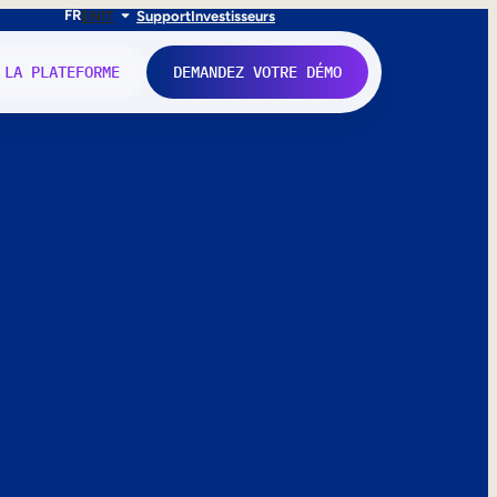
FR
EN
IT
Support
Investisseurs
 LA PLATEFORME
DEMANDEZ VOTRE DÉMO
nne.