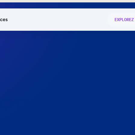
ces
EXPLOREZ
és
on fonctio
té
e
 preuve.