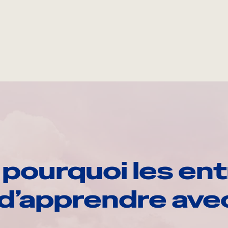
pourquoi les ent
d’apprendre av