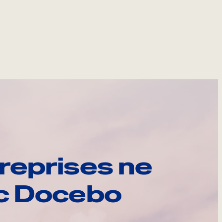
reprises ne
ec Docebo