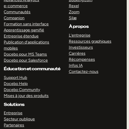
e-commerce
Rexel
Communautés
Zoom
Companion
Silæ
Formation sans interface
À propos
Apprentissage gamifié
L’entreprise
Entreprise étendue
Ressources graphiques
Publication d’applications
Investisseurs
mobiles
Carrières
Docebo pour MS Teams
Récompenses
Docebo pour Salesforce
Infos IA
Éducation et communauté
Contactez-nous
Support Hub
Docebo Help
Docebo Community
Mises à jour des produits
Solutions
Entreprise
Secteur publique
Partenaires