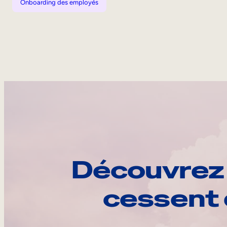
Onboarding des employés
Découvrez 
cessent 