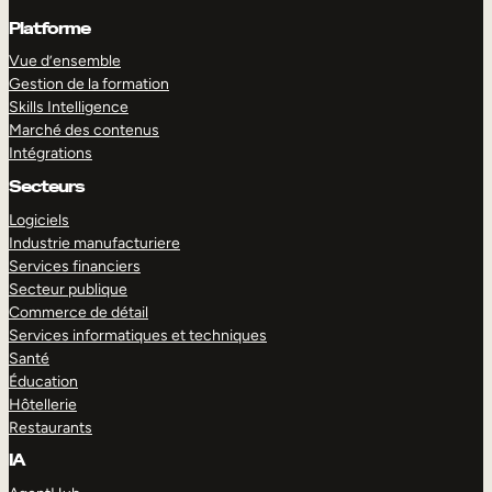
Platforme
Vue d’ensemble
Gestion de la formation
Skills Intelligence
Marché des contenus
Intégrations
Secteurs
Logiciels
Industrie manufacturiere
Services financiers
Secteur publique
Commerce de détail
Services informatiques et techniques
Santé
Éducation
Hôtellerie
Restaurants
IA