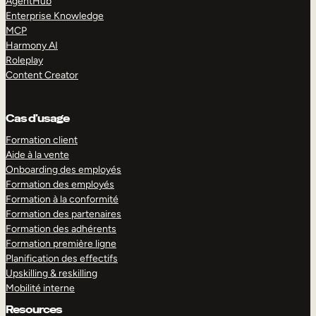
AgentHub
Enterprise Knowledge
MCP
Harmony AI
Roleplay
Content Creator
Cas d’usage
Formation client
Aide à la vente
Onboarding des employés
Formation des employés
Formation à la conformité
Formation des partenaires
Formation des adhérents
Formation première ligne
Planification des effectifs
Upskilling & reskilling
Mobilité interne
Resources