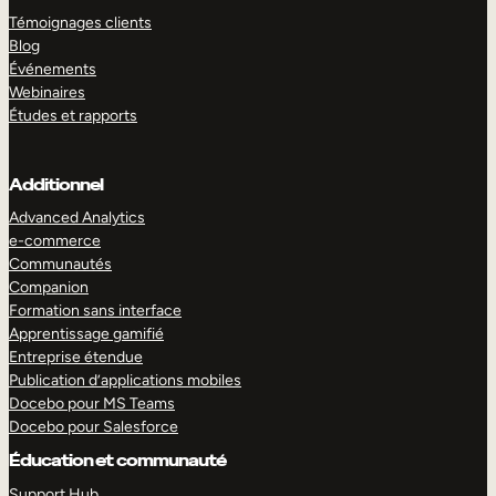
Témoignages clients
Blog
Événements
Webinaires
Études et rapports
Additionnel
Advanced Analytics
e-commerce
Communautés
Companion
Formation sans interface
Apprentissage gamifié
Entreprise étendue
Publication d’applications mobiles
Docebo pour MS Teams
Docebo pour Salesforce
Éducation et communauté
Support Hub