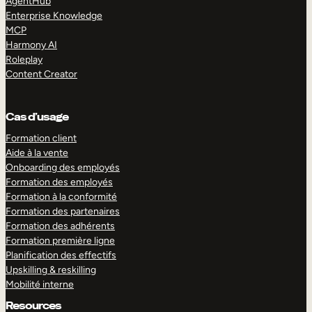
AgentHub
Enterprise Knowledge
MCP
Harmony AI
Roleplay
Content Creator
Cas d’usage
Formation client
Aide à la vente
Onboarding des employés
Formation des employés
Formation à la conformité
Formation des partenaires
Formation des adhérents
Formation première ligne
Planification des effectifs
Upskilling & reskilling
Mobilité interne
Resources