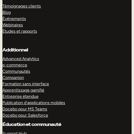
Témoignages clients
Blog
Événements
Webinaires
Études et rapports
Additionnel
Advanced Analytics
e-commerce
Communautés
Companion
Formation sans interface
Apprentissage gamifié
Entreprise étendue
Publication d’applications mobiles
Docebo pour MS Teams
Docebo pour Salesforce
Éducation et communauté
Support Hub