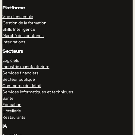
Platforme
Vue d’ensemble
Gestion de la formation
Skills Intelligence
Marché des contenus
Intégrations
Secteurs
Logiciels
Industrie manufacturiere
Services financiers
Secteur publique
Commerce de détail
Services informatiques et techniques
Santé
Éducation
Hôtellerie
Restaurants
IA