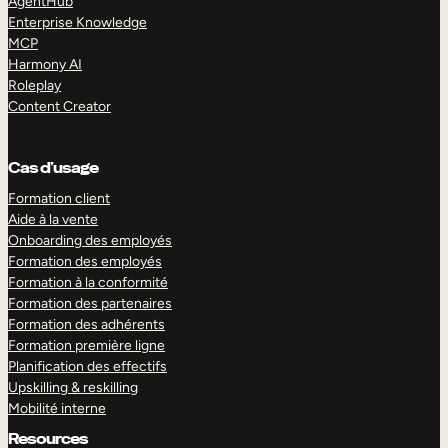
AgentHub
Enterprise Knowledge
MCP
Harmony AI
Roleplay
Content Creator
Cas d’usage
Formation client
Aide à la vente
Onboarding des employés
Formation des employés
Formation à la conformité
Formation des partenaires
Formation des adhérents
Formation première ligne
Planification des effectifs
Upskilling & reskilling
Mobilité interne
Resources