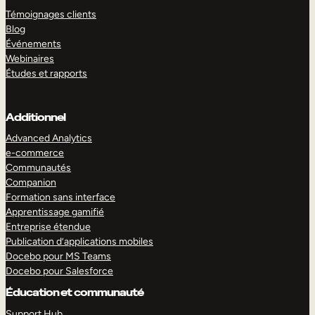
Témoignages clients
Blog
Événements
Webinaires
Études et rapports
Additionnel
Advanced Analytics
e-commerce
Communautés
Companion
Formation sans interface
Apprentissage gamifié
Entreprise étendue
Publication d’applications mobiles
Docebo pour MS Teams
Docebo pour Salesforce
Éducation et communauté
Support Hub