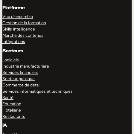
Platforme
Vue d’ensemble
Gestion de la formation
Skills Intelligence
Marché des contenus
Intégrations
Secteurs
Logiciels
Industrie manufacturiere
Services financiers
Secteur publique
Commerce de détail
Services informatiques et techniques
Santé
Éducation
Hôtellerie
Restaurants
IA