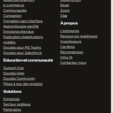
e-commerce
Rexel
Communautés
Zoom
Companion
Silæ
Formation sans interface
À propos
Apprentissage gamifié
L’entreprise
Entreprise étendue
Ressources graphiques
Publication d’applications
Investisseurs
mobiles
Carrières
Docebo pour MS Teams
Récompenses
Docebo pour Salesforce
Infos IA
Éducation et communauté
Contactez-nous
Support Hub
Docebo Help
Docebo Community
Mises à jour des produits
Solutions
Entreprise
Secteur publique
Partenaires