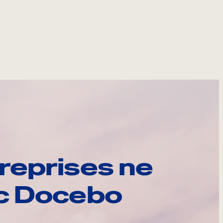
reprises ne
ec Docebo