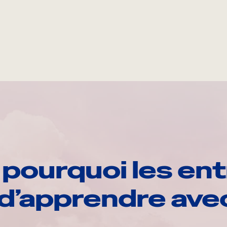
pourquoi les ent
d’apprendre av