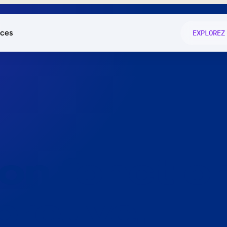
ces
EXPLOREZ
és
on fonctio
té
e
 preuve.