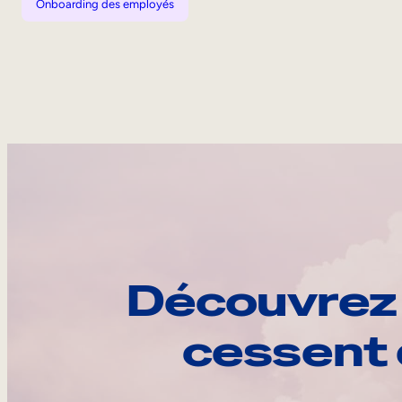
Onboarding des employés
Découvrez 
cessent 