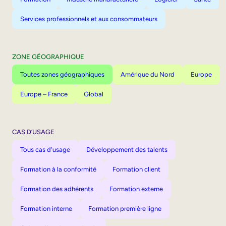
Services professionnels et aux consommateurs
ZONE GÉOGRAPHIQUE
Toutes zones géographiques
Amérique du Nord
Europe
Europe – France
Global
CAS D’USAGE
Tous cas d'usage
Développement des talents
Formation à la conformité
Formation client
Formation des adhérents
Formation externe
Formation interne
Formation première ligne