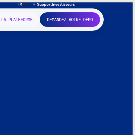
FR
EN
IT
Support
Investisseurs
 LA PLATEFORME
DEMANDEZ VOTRE DÉMO
nne.