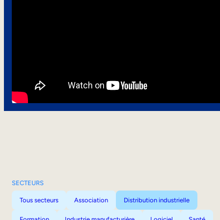
SECTEURS
Tous secteurs
Association
Distribution industrielle
Formation
Industrie manufacturière
Logiciel
Santé