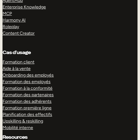
AgentHub
Enterprise Knowledge
MCP
Harmony AI
Roleplay
Content Creator
Cas d’usage
Formation client
Aide à la vente
Onboarding des employés
Formation des employés
Formation à la conformité
Formation des partenaires
Formation des adhérents
Formation première ligne
Planification des effectifs
Upskilling & reskilling
Mobilité interne
Resources