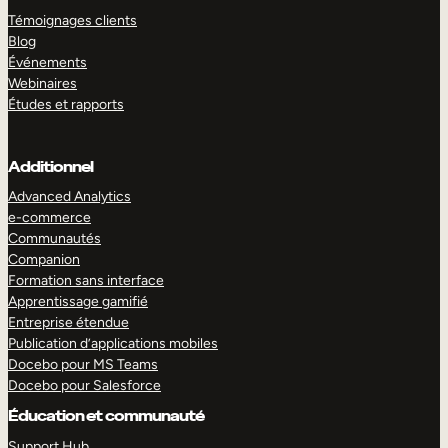
Témoignages clients
Blog
Événements
Webinaires
Études et rapports
Additionnel
Advanced Analytics
e-commerce
Communautés
Companion
Formation sans interface
Apprentissage gamifié
Entreprise étendue
Publication d’applications mobiles
Docebo pour MS Teams
Docebo pour Salesforce
Éducation et communauté
Support Hub