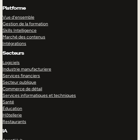
Platforme
Vue d’ensemble
Gestion de la formation
Skills Intelligence
Marché des contenus
Intégrations
Secteurs
Logiciels
Industrie manufacturiere
Services financiers
Secteur publique
Commerce de détail
Services informatiques et techniques
Santé
Éducation
Hôtellerie
Restaurants
IA