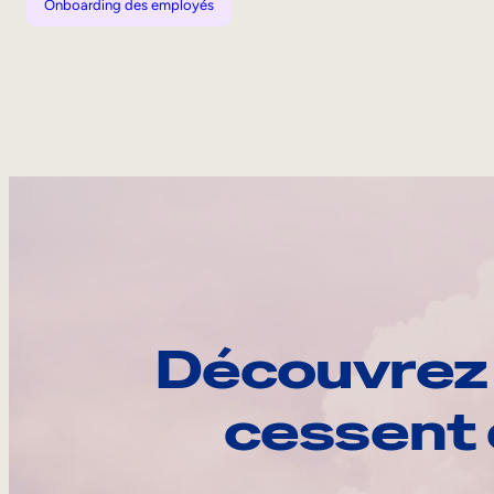
Onboarding des employés
Découvrez 
cessent 