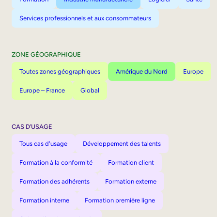
Services professionnels et aux consommateurs
ZONE GÉOGRAPHIQUE
Toutes zones géographiques
Amérique du Nord
Europe
Europe – France
Global
CAS D’USAGE
Tous cas d'usage
Développement des talents
Formation à la conformité
Formation client
Formation des adhérents
Formation externe
Formation interne
Formation première ligne