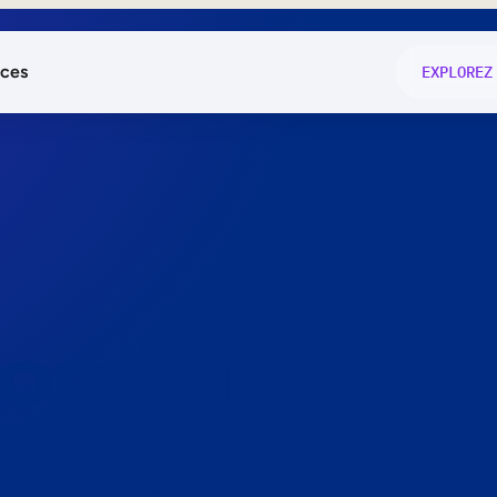
ces
EXPLOREZ
és
on fonctio
té
e
 preuve.