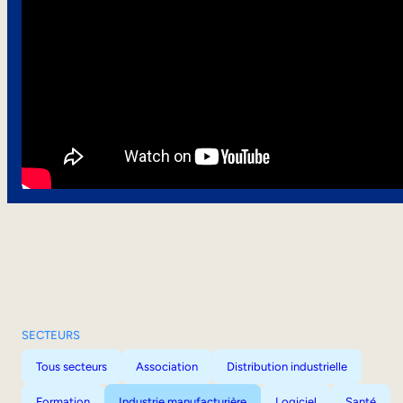
SECTEURS
Tous secteurs
Association
Distribution industrielle
Formation
Industrie manufacturière
Logiciel
Santé