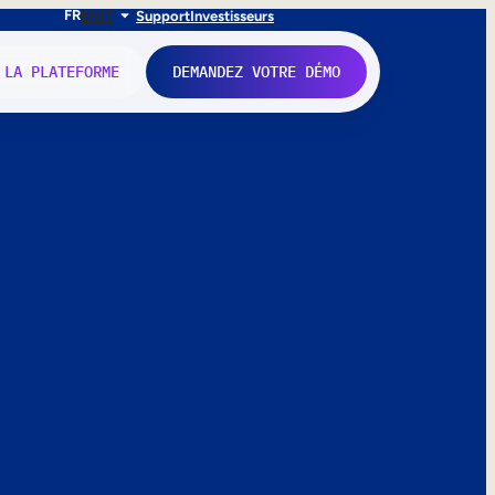
FR
EN
IT
Support
Investisseurs
 LA PLATEFORME
DEMANDEZ VOTRE DÉMO
nne.