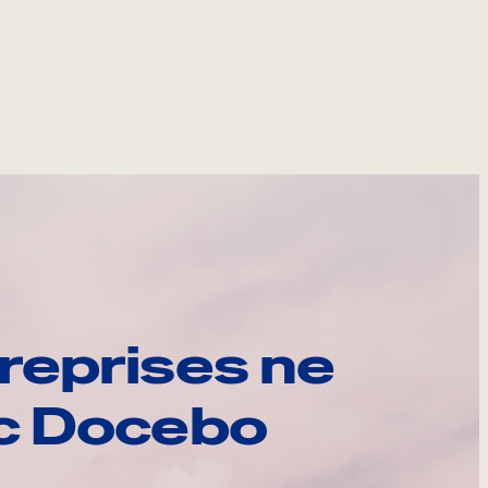
reprises ne
ec Docebo