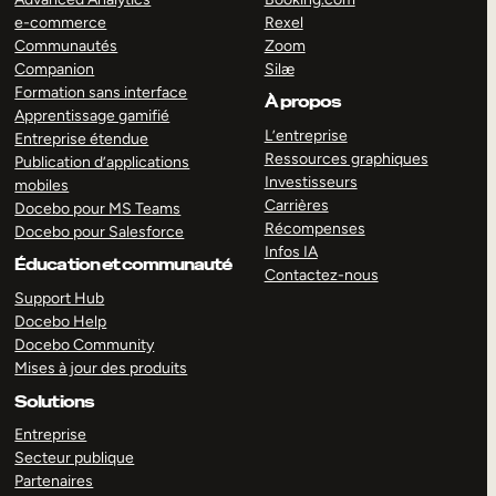
e-commerce
Rexel
Communautés
Zoom
Companion
Silæ
Formation sans interface
À propos
Apprentissage gamifié
L’entreprise
Entreprise étendue
Ressources graphiques
Publication d’applications
Investisseurs
mobiles
Carrières
Docebo pour MS Teams
Récompenses
Docebo pour Salesforce
Infos IA
Éducation et communauté
Contactez-nous
Support Hub
Docebo Help
Docebo Community
Mises à jour des produits
Solutions
Entreprise
Secteur publique
Partenaires