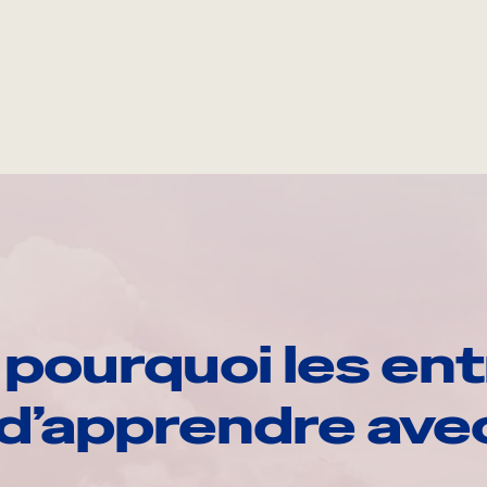
pourquoi les ent
d’apprendre av