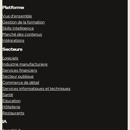
Platforme
Vue d’ensemble
Gestion de la formation
Skills Intelligence
Marché des contenus
Intégrations
Secteurs
Logiciels
Industrie manufacturiere
Services financiers
Secteur publique
Commerce de détail
Services informatiques et techniques
Santé
Éducation
Hôtellerie
Restaurants
IA