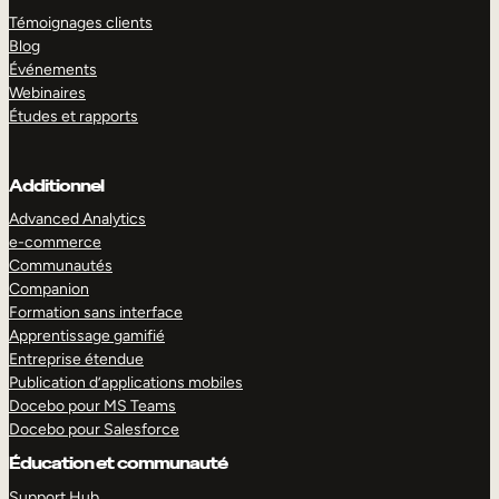
Témoignages clients
Blog
Événements
Webinaires
Études et rapports
Additionnel
Advanced Analytics
e-commerce
Communautés
Companion
Formation sans interface
Apprentissage gamifié
Entreprise étendue
Publication d’applications mobiles
Docebo pour MS Teams
Docebo pour Salesforce
Éducation et communauté
Support Hub