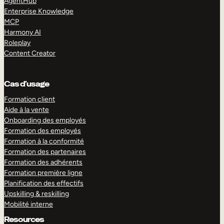
AgentHub
Enterprise Knowledge
MCP
Harmony AI
Roleplay
Content Creator
Cas d’usage
Formation client
Aide à la vente
Onboarding des employés
Formation des employés
Formation à la conformité
Formation des partenaires
Formation des adhérents
Formation première ligne
Planification des effectifs
Upskilling & reskilling
Mobilité interne
Resources