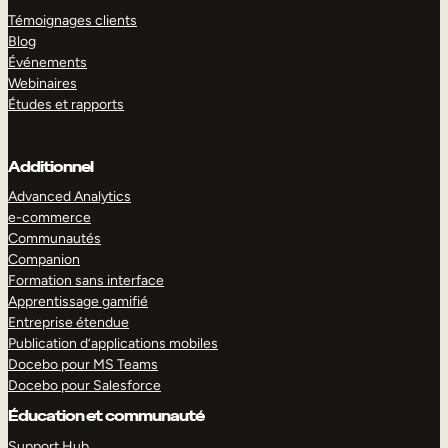
Témoignages clients
Blog
Événements
Webinaires
Études et rapports
Additionnel
Advanced Analytics
e-commerce
Communautés
Companion
Formation sans interface
Apprentissage gamifié
Entreprise étendue
Publication d’applications mobiles
Docebo pour MS Teams
Docebo pour Salesforce
Éducation et communauté
Support Hub