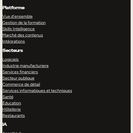
Platforme
Vue d’ensemble
Gestion de la formation
Skills Intelligence
Marché des contenus
Intégrations
Secteurs
Logiciels
Industrie manufacturiere
Services financiers
Secteur publique
Commerce de détail
Services informatiques et techniques
Santé
Éducation
Hôtellerie
Restaurants
IA