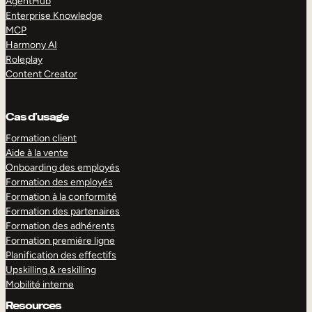
AgentHub
Enterprise Knowledge
MCP
Harmony AI
Roleplay
Content Creator
Cas d’usage
Formation client
Aide à la vente
Onboarding des employés
Formation des employés
Formation à la conformité
Formation des partenaires
Formation des adhérents
Formation première ligne
Planification des effectifs
Upskilling & reskilling
Mobilité interne
Resources