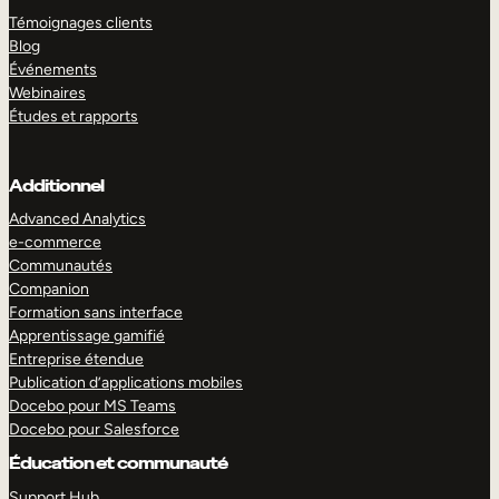
Témoignages clients
Blog
Événements
Webinaires
Études et rapports
Additionnel
Advanced Analytics
e-commerce
Communautés
Companion
Formation sans interface
Apprentissage gamifié
Entreprise étendue
Publication d’applications mobiles
Docebo pour MS Teams
Docebo pour Salesforce
Éducation et communauté
Support Hub