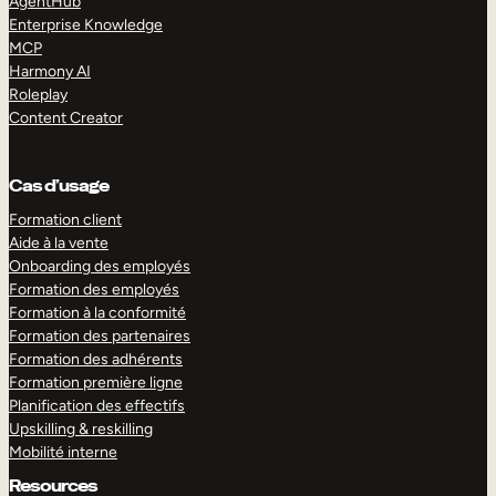
AgentHub
Enterprise Knowledge
MCP
Harmony AI
Roleplay
Content Creator
Cas d’usage
Formation client
Aide à la vente
Onboarding des employés
Formation des employés
Formation à la conformité
Formation des partenaires
Formation des adhérents
Formation première ligne
Planification des effectifs
Upskilling & reskilling
Mobilité interne
Resources