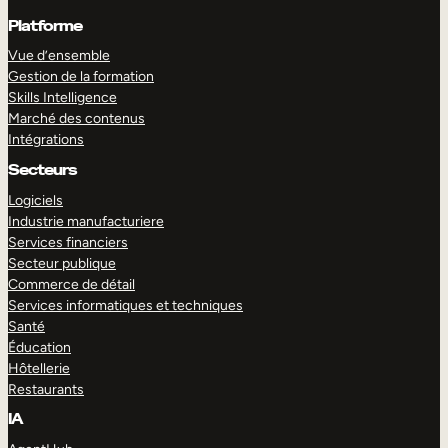
Platforme
Vue d’ensemble
Gestion de la formation
Skills Intelligence
Marché des contenus
Intégrations
Secteurs
Logiciels
Industrie manufacturiere
Services financiers
Secteur publique
Commerce de détail
Services informatiques et techniques
Santé
Éducation
Hôtellerie
Restaurants
IA