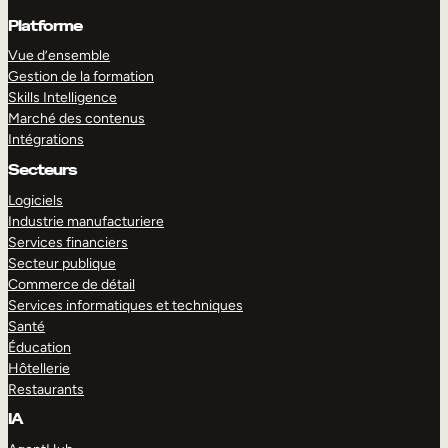
Platforme
Vue d’ensemble
Gestion de la formation
Skills Intelligence
Marché des contenus
Intégrations
Secteurs
Logiciels
Industrie manufacturiere
Services financiers
Secteur publique
Commerce de détail
Services informatiques et techniques
Santé
Éducation
Hôtellerie
Restaurants
IA