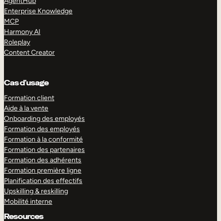
AgentHub
Enterprise Knowledge
MCP
Harmony AI
Roleplay
Content Creator
Cas d’usage
Formation client
Aide à la vente
Onboarding des employés
Formation des employés
Formation à la conformité
Formation des partenaires
Formation des adhérents
Formation première ligne
Planification des effectifs
Upskilling & reskilling
Mobilité interne
Resources