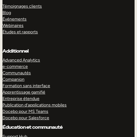
Témoignages clients
Blog
Événements
Webinaires
Études et rapports
Additionnel
Advanced Analytics
e-commerce
Communautés
Companion
Formation sans interface
Apprentissage gamifié
Entreprise étendue
Publication d’applications mobiles
Docebo pour MS Teams
Docebo pour Salesforce
Éducation et communauté
Support Hub