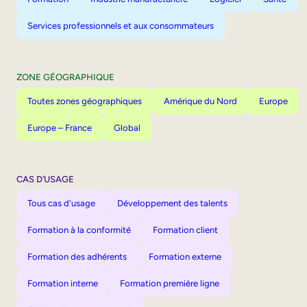
Services professionnels et aux consommateurs
ZONE GÉOGRAPHIQUE
Toutes zones géographiques
Amérique du Nord
Europe
Europe – France
Global
CAS D’USAGE
Tous cas d'usage
Développement des talents
Formation à la conformité
Formation client
Formation des adhérents
Formation externe
Formation interne
Formation première ligne