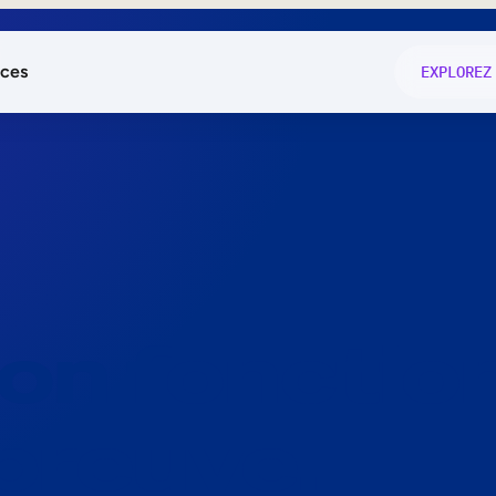
ces
EXPLOREZ
és
on fonctio
té
e
 preuve.