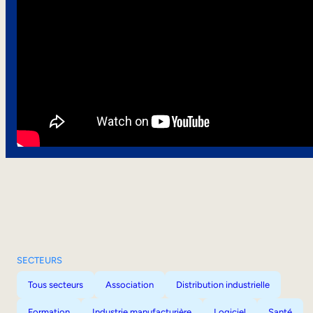
SECTEURS
Tous secteurs
Association
Distribution industrielle
Formation
Industrie manufacturière
Logiciel
Santé