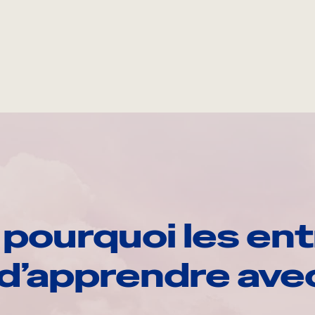
pourquoi les ent
d’apprendre av