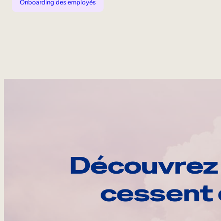
Onboarding des employés
Découvrez 
cessent 