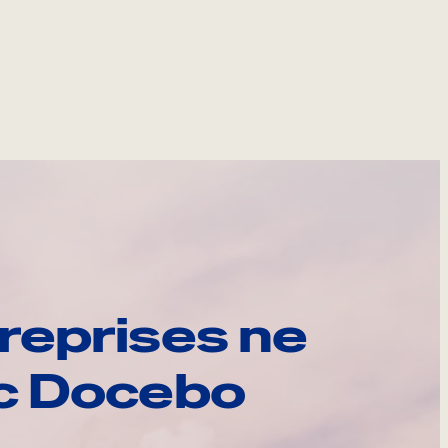
reprises ne
ec Docebo