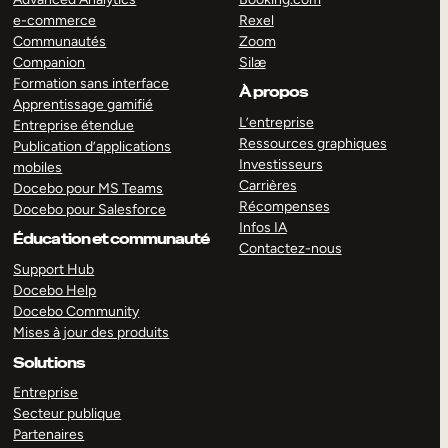
e-commerce
Rexel
Communautés
Zoom
Companion
Silæ
Formation sans interface
À propos
Apprentissage gamifié
L’entreprise
Entreprise étendue
Ressources graphiques
Publication d’applications
Investisseurs
mobiles
Carrières
Docebo pour MS Teams
Récompenses
Docebo pour Salesforce
Infos IA
Éducation et communauté
Contactez-nous
Support Hub
Docebo Help
Docebo Community
Mises à jour des produits
Solutions
Entreprise
Secteur publique
Partenaires