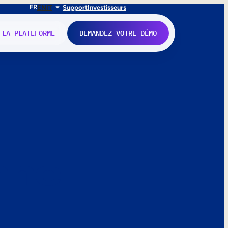
FR
EN
IT
Support
Investisseurs
 LA PLATEFORME
DEMANDEZ VOTRE DÉMO
nne.