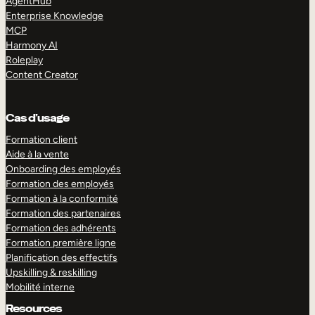
AgentHub
Enterprise Knowledge
MCP
Harmony AI
Roleplay
Content Creator
Cas d’usage
Formation client
Aide à la vente
Onboarding des employés
Formation des employés
Formation à la conformité
Formation des partenaires
Formation des adhérents
Formation première ligne
Planification des effectifs
Upskilling & reskilling
Mobilité interne
Resources