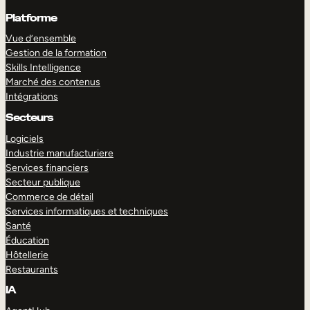
Platforme
Vue d’ensemble
Gestion de la formation
Skills Intelligence
Marché des contenus
Intégrations
Secteurs
Logiciels
Industrie manufacturiere
Services financiers
Secteur publique
Commerce de détail
Services informatiques et techniques
Santé
Éducation
Hôtellerie
Restaurants
IA