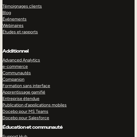
Témoignages clients
Blog
Événements
Webinaires
Études et rapports
Additionnel
Advanced Analytics
e-commerce
Communautés
Companion
Formation sans interface
Apprentissage gamifié
Entreprise étendue
Publication d’applications mobiles
Docebo pour MS Teams
Docebo pour Salesforce
Éducation et communauté
Support Hub