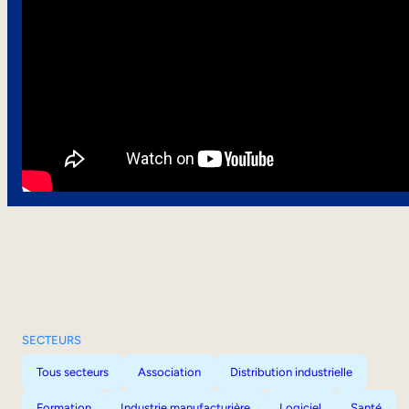
SECTEURS
Tous secteurs
Association
Distribution industrielle
Formation
Industrie manufacturière
Logiciel
Santé