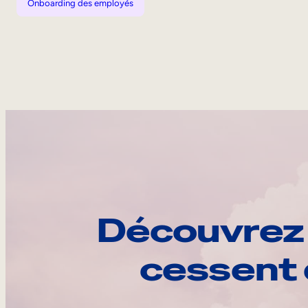
Onboarding des employés
Découvrez 
cessent 