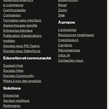
e-commerce
Rexel
Communautés
Zoom
Companion
Silæ
Formation sans interface
À propos
Apprentissage gamifié
L’entreprise
Entreprise étendue
Ressources graphiques
Publication d’applications
Investisseurs
mobiles
Carrières
Docebo pour MS Teams
Récompenses
Docebo pour Salesforce
Infos IA
Éducation et communauté
Contactez-nous
Support Hub
Docebo Help
Docebo Community
Mises à jour des produits
Solutions
Entreprise
Secteur publique
Partenaires