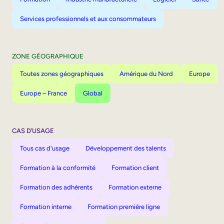
Services professionnels et aux consommateurs
ZONE GÉOGRAPHIQUE
Toutes zones géographiques
Amérique du Nord
Europe
Europe – France
Global
CAS D’USAGE
Tous cas d'usage
Développement des talents
Formation à la conformité
Formation client
Formation des adhérents
Formation externe
Formation interne
Formation première ligne