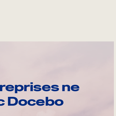
reprises ne
ec Docebo