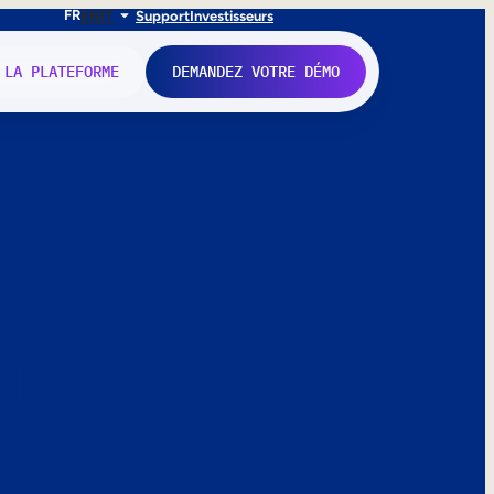
FR
EN
IT
Support
Investisseurs
 LA PLATEFORME
DEMANDEZ VOTRE DÉMO
nne.