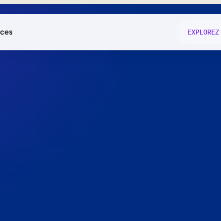
ces
EXPLOREZ
és
on fonctio
té
e
 preuve.