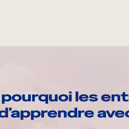
pourquoi les ent
d’apprendre av