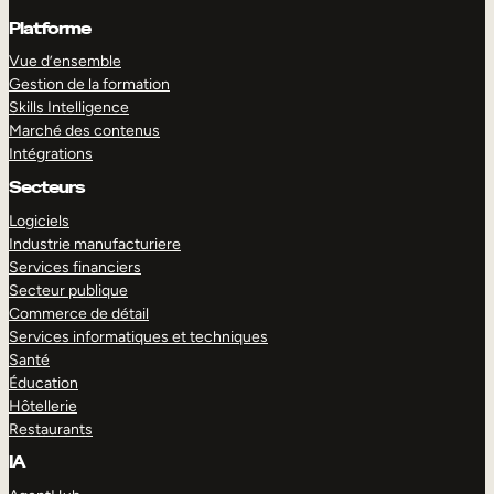
Platforme
Vue d’ensemble
Gestion de la formation
Skills Intelligence
Marché des contenus
Intégrations
Secteurs
Logiciels
Industrie manufacturiere
Services financiers
Secteur publique
Commerce de détail
Services informatiques et techniques
Santé
Éducation
Hôtellerie
Restaurants
IA