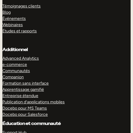
Témoignages clients
Blog
Événements
Webinaires
Études et rapports
Additionnel
Advanced Analytics
e-commerce
Communautés
Companion
Formation sans interface
Apprentissage gamifié
Entreprise étendue
Publication d’applications mobiles
Docebo pour MS Teams
Docebo pour Salesforce
Éducation et communauté
Support Hub