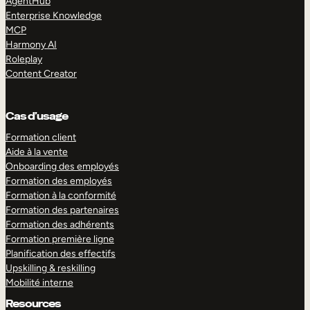
AgentHub
Enterprise Knowledge
MCP
Harmony AI
Roleplay
Content Creator
Cas d’usage
Formation client
Aide à la vente
Onboarding des employés
Formation des employés
Formation à la conformité
Formation des partenaires
Formation des adhérents
Formation première ligne
Planification des effectifs
Upskilling & reskilling
Mobilité interne
Resources